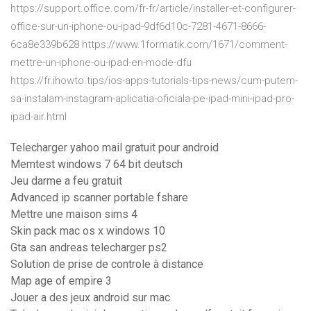
https://support.office.com/fr-fr/article/installer-et-configurer-
office-sur-un-iphone-ou-ipad-9df6d10c-7281-4671-8666-
6ca8e339b628 https://www.1formatik.com/1671/comment-
mettre-un-iphone-ou-ipad-en-mode-dfu
https://fr.ihowto.tips/ios-apps-tutorials-tips-news/cum-putem-
sa-instalam-instagram-aplicatia-oficiala-pe-ipad-mini-ipad-pro-
ipad-air.html
Telecharger yahoo mail gratuit pour android
Memtest windows 7 64 bit deutsch
Jeu darme a feu gratuit
Advanced ip scanner portable fshare
Mettre une maison sims 4
Skin pack mac os x windows 10
Gta san andreas telecharger ps2
Solution de prise de controle à distance
Map age of empire 3
Jouer a des jeux android sur mac