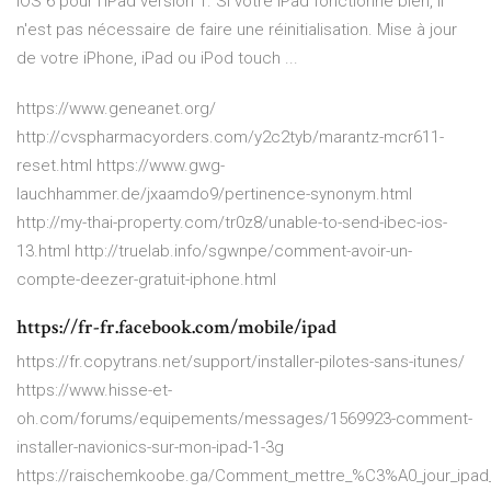
iOS 6 pour l'iPad version 1. Si votre iPad fonctionne bien, il
n'est pas nécessaire de faire une réinitialisation. Mise à jour
de votre iPhone, iPad ou iPod touch ...
https://www.geneanet.org/
http://cvspharmacyorders.com/y2c2tyb/marantz-mcr611-
reset.html https://www.gwg-
lauchhammer.de/jxaamdo9/pertinence-synonym.html
http://my-thai-property.com/tr0z8/unable-to-send-ibec-ios-
13.html http://truelab.info/sgwnpe/comment-avoir-un-
compte-deezer-gratuit-iphone.html
https://fr-fr.facebook.com/mobile/ipad
https://fr.copytrans.net/support/installer-pilotes-sans-itunes/
https://www.hisse-et-
oh.com/forums/equipements/messages/1569923-comment-
installer-navionics-sur-mon-ipad-1-3g
https://raischemkoobe.ga/Comment_mettre_%C3%A0_jour_ipa