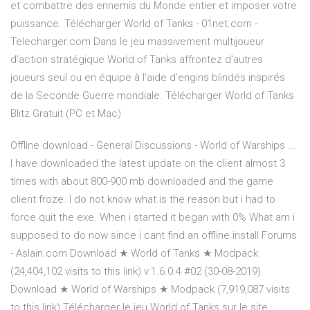
et combattre des ennemis du Monde entier et imposer votre
puissance. Télécharger World of Tanks - 01net.com -
Telecharger.com Dans le jeu massivement multijoueur
d'action stratégique World of Tanks affrontez d'autres
joueurs seul ou en équipe à l'aide d'engins blindés inspirés
de la Seconde Guerre mondiale. Télécharger World of Tanks
Blitz Gratuit (PC et Mac)
Offline download - General Discussions - World of Warships ...
I have downloaded the latest update on the client almost 3
times with about 800-900 mb downloaded and the game
client froze. I do not know what is the reason but i had to
force quit the exe. When i started it began with 0% What am i
supposed to do now since i cant find an offline install Forums
- Aslain.com Download ★ World of Tanks ★ Modpack
(24,404,102 visits to this link) v.1.6.0.4 #02 (30-08-2019)
Download ★ World of Warships ★ Modpack (7,919,087 visits
to this link) Télécharger le jeu World of Tanks sur le site