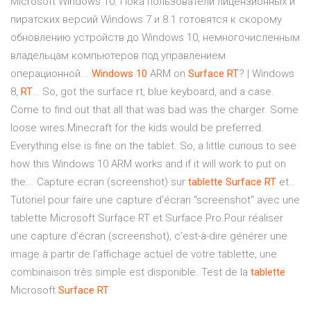
Microsoft Windows 10. Пока пользователи лицензионных и
пиратских версий Windows 7 и 8.1 готовятся к скорому
обновлению устройств до Windows 10, немногочисленным
владельцам компьютеров под управлением
операционной...
Windows
10
ARM on
Surface
RT
? | Windows
8,
RT
… So, got the surface rt, blue keyboard, and a case.
Come to find out that all that was bad was the charger. Some
loose wires.Minecraft for the kids would be preferred.
Everything else is fine on the tablet. So, a little curious to see
how this Windows 10 ARM works and if it will work to put on
the... Capture ecran (screenshot) sur
tablette
Surface
RT
et…
Tutoriel pour faire une capture d'écran "screenshot" avec une
tablette Microsoft Surface RT et Surface Pro.Pour réaliser
une capture d’écran (screenshot), c’est-à-dire générer une
image à partir de l’affichage actuel de votre tablette, une
combinaison très simple est disponible. Test de la
tablette
Microsoft
Surface
RT