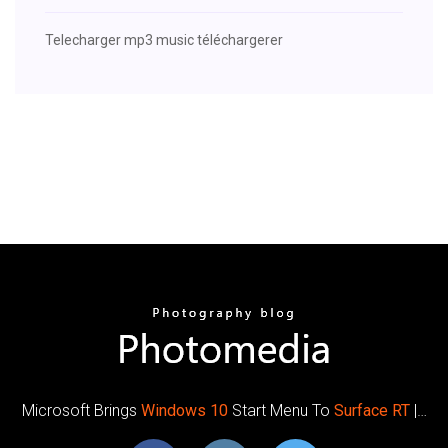
Telecharger mp3 music téléchargerer
Microsoft Brings
Windows
10
Start Menu To
Surface
RT
|…