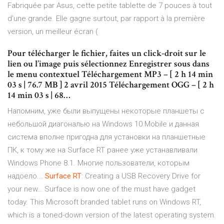
Fabriquée par Asus, cette petite tablette de 7 pouces à tout
d'une grande. Elle gagne surtout, par rapport à la première
version, un meilleur écran (
Pour télécharger le fichier, faites un click-droit sur le
lien ou l’image puis sélectionnez Enregistrer sous dans
le menu contextuel Téléchargement MP3 – [ 2 h 14 min
03 s | 76.7 MB ] 2 avril 2015 Téléchargement OGG – [ 2 h
14 min 03 s | 68…
Напомним, уже были выпущены некоторые планшеты с
небольшой диагональю на Windows 10 Mobile и данная
система вполне пригодна для установки на планшетные
ПК, к тому же на Surface RT ранее уже устанавливали
Windows Phone 8.1. Многие пользователи, которым
надоело...
Surface
RT
: Creating a USB Recovery Drive for
your new… Surface is now one of the must have gadget
today. This Microsoft branded tablet runs on Windows RT,
which is a toned-down version of the latest operating system.