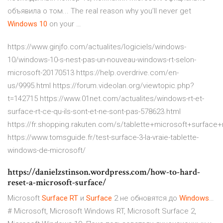
объявила о том... The real reason why you’ll never get
Windows
10
on your …
https://www.ginjfo.com/actualites/logiciels/windows-
10/windows-10-s-nest-pas-un-nouveau-windows-rt-selon-
microsoft-20170513 https://help.overdrive.com/en-
us/9995.html https://forum.videolan.org/viewtopic.php?
t=142715 https://www.01net.com/actualites/windows-rt-et-
surface-rt-ce-qu-ils-sont-et-ne-sont-pas-578623.html
https://fr.shopping.rakuten.com/s/tablette+microsoft+surface+
https://www.tomsguide.fr/test-surface-3-la-vraie-tablette-
windows-de-microsoft/
https://danielzstinson.wordpress.com/how-to-hard-
reset-a-microsoft-surface/
Microsoft
Surface
RT
и
Surface
2 не обновятся до
Windows
…
# Microsoft, Microsoft Windows RT, Microsoft Surface 2,