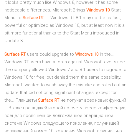
It looks pretty much like Windows 8, however it has some
noticeable differences. Microsoft Brings
Windows
10
Start
Menu To
Surface
RT
|… Windows RT 8.1 may not be as fast,
powerful or optimized as Windows 10, but at least now it is a
bit more functional thanks to the Start Menu introduced in
Update 3...
Surface
RT
users could upgrade to
Windows
10
in the…
Windows RT users have a tooth against Microsoft ever since
the company allowed Windows 7 and 8.1 users to upgrade to
Windows 10 for free, but denied them the same possibility.
Microsoft wanted to wash away the mistake and rolled out an
update that did not bring significant changes, except for
the... Планшеты
Surface
RT
не получат всех новых функций
… В ходе прошедшей второй по счёту пресс-конференции,
всецело посвящённой долгожданной операционной
системе Windows следующего поколения, получившей
неожиданный номер 10, компания Microsoft официально