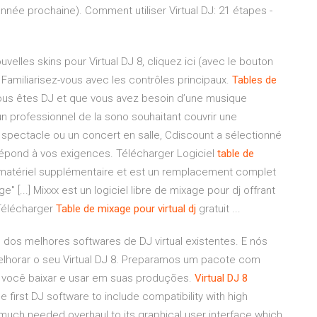
'année prochaine). Comment utiliser Virtual DJ: 21 étapes -
ouvelles skins pour Virtual DJ 8, cliquez ici (avec le bouton
 7 Familiarisez-vous avec les contrôles principaux.
Tables
de
vous êtes DJ et que vous avez besoin d’une musique
un professionnel de la sono souhaitant couvrir une
spectacle ou un concert en salle, Cdiscount a sélectionné
 répond à vos exigences. Télécharger Logiciel
table
de
n matériel supplémentaire et est un remplacement complet
e" [...] Mixxx est un logiciel libre de mixage pour dj offrant
 Télécharger
Table
de
mixage
pour
virtual
dj
gratuit ...
 dos melhores softwares de DJ virtual existentes. E nós
lhorar o seu Virtual DJ 8. Preparamos um pacote com
ra você baixar e usar em suas produções.
Virtual
DJ
8
he first DJ software to include compatibility with high
 a much needed overhaul to its graphical user interface which