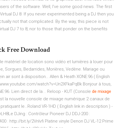
 users of the software. Well, I've some good news. The first
rtual DJ 8. If you never experimented being a DJ then you
tually not that complicated. By the way, this piece is not
rtual DJ 7 to 8, nor to those that ponder on the benefits
ack Free Download
le matériel de location sono vidéo et lumières à louer pour
e, Sorgues, Bedarrides, Morières, Vedène. Mariage ou
in air sont à disposition…
Allen & Heath XONE:96 ( English
ps://www.youtube.com/watch?v=Un2XFkaPqBk Bonjour à tous,
:96. Lien direct de la...
Reloop - KUT (Console
de
mixage
t la nouvelle console de mixage numérique 2 canaux de
ratiquant le…Roland VR-1HD ( English link in description ) -
8Le DJing : Contrôleur Pioneer DJ DDJ-200 :
0 : http://bit.ly/2Vnlvfi Platine vinyle Denon DJ VL-12 Prime