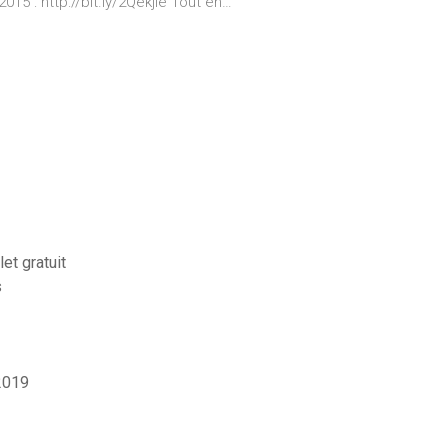
015 : http://bit.ly/2Qekjle Tout en…
et gratuit
s
 2019