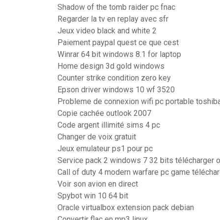
Shadow of the tomb raider pc fnac
Regarder la tv en replay avec sfr
Jeux video black and white 2
Paiement paypal quest ce que cest
Winrar 64 bit windows 8.1 for laptop
Home design 3d gold windows
Counter strike condition zero key
Epson driver windows 10 wf 3520
Probleme de connexion wifi pc portable toshib
Copie cachée outlook 2007
Code argent illimité sims 4 pc
Changer de voix gratuit
Jeux emulateur ps1 pour pc
Service pack 2 windows 7 32 bits télécharger of
Call of duty 4 modern warfare pc game télécha
Voir son avion en direct
Spybot win 10 64 bit
Oracle virtualbox extension pack debian
Convertir flac en mp3 linux