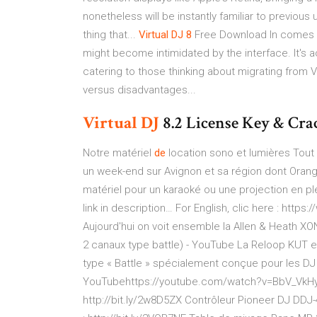
nonetheless will be instantly familiar to previous
thing that...
Virtual
DJ
8
Free Download In comes Vi
might become intimidated by the interface. It's ac
catering to those thinking about migrating from Vi
versus disadvantages...
Virtual
DJ
8.2 License Key & Cr
Notre matériel
de
location sono et lumières
Tout 
un week-end sur Avignon et sa région dont Orang
matériel pour un karaoké ou une projection en ple
link in description…
For English, clic here : htt
Aujourd'hui on voit ensemble la Allen & Heath XONE
2 canaux type battle) - YouTube
La Reloop KUT es
type « Battle » spécialement conçue pour les DJ p
YouTubehttps://youtube.com/watch?v=BbV_VkHyLH
http://bit.ly/2w8D5ZX Contrôleur Pioneer DJ DDJ-40