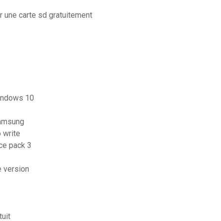
une carte sd gratuitement
windows 10
samsung
 write
ce pack 3
 version
uit