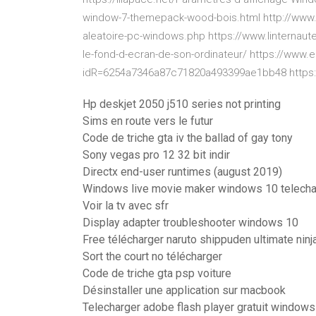
window-7-themepack-wood-bois.html http://www.
aleatoire-pc-windows.php https://www.linternau
le-fond-d-ecran-de-son-ordinateur/ https://www.
idR=6254a7346a87c71820a493399ae1bb48 https://
Hp deskjet 2050 j510 series not printing
Sims en route vers le futur
Code de triche gta iv the ballad of gay tony
Sony vegas pro 12 32 bit indir
Directx end-user runtimes (august 2019)
Windows live movie maker windows 10 telecha
Voir la tv avec sfr
Display adapter troubleshooter windows 10
Free télécharger naruto shippuden ultimate nin
Sort the court no télécharger
Code de triche gta psp voiture
Désinstaller une application sur macbook
Telecharger adobe flash player gratuit windows