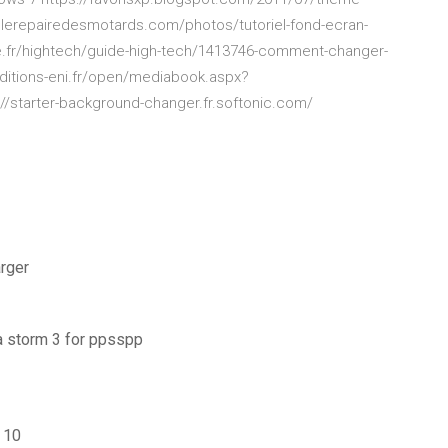
lerepairedesmotards.com/photos/tutoriel-fond-ecran-
te.fr/hightech/guide-high-tech/1413746-comment-changer-
editions-eni.fr/open/mediabook.aspx?
starter-background-changer.fr.softonic.com/
rger
ja storm 3 for ppsspp
 10