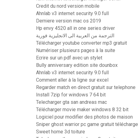
Credit du nord version mobile
Ahnlab v3 internet security 9.0 full
Derniere version mac os 2019
Hp envy 4520 all in one series driver
الترجمة من العربية الى الانجليزية فورية
Télécharger youtube converter mp3 gratuit
Numériser plusieurs pages à la suite
Ecrire sur un pdf avec un stylet
Bully anniversary edition site dounbox
Ahnlab v3 internet security 9.0 full
Comment aller à la ligne sur excel
Regarder match en direct gratuit sur telephone
Install 7zip for windows 7 64 bit
Telecharger gta san andreas mac
Télécharger movie maker windows 8 32 bit
Logiciel pour modifier des photos de maison
Sniper ghost warrior pc game gratuit télécharg
Sweet home 3d toiture