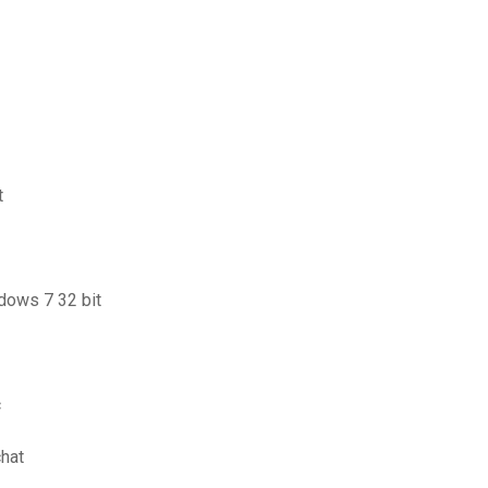
t
dows 7 32 bit
c
hat