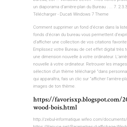
un diaporama d'arrière-plan du Bureau . ... 7. 2.3.
Télécharger - Ducati Windows 7 Theme
Comment supprimer un fond d'écran dans la list
fonds d’écran du bureau vous permettent d’expr
d’afficher une collection de vos citations favori
Emplissez votre Bureau de cet effet digital très t
une dimension nouvelle à votre ordinateur. L’arri
nouvelle à votre ordinateur. Retrouver les image
sélection d'un thème téléchargé "dans personnalis
qui apparaîtra, fais un clic sur "afficher l'arrière
images de ton thème.
https://favorisxp.blogspot.com
wood-bois.html
http://zebul-informatique.wifeo.com/documents
https://lilapuce.net/Parametres-d-affichage-Win