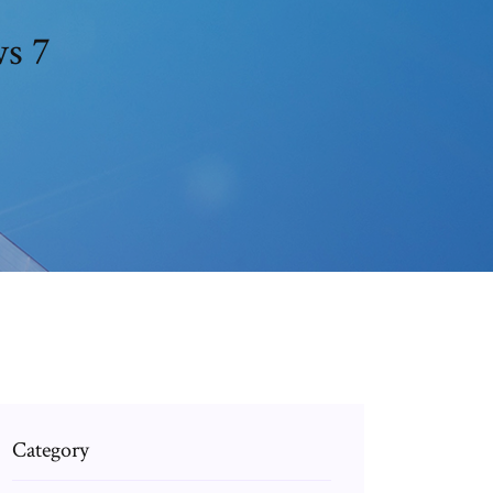
s 7
Category