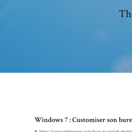
Th
Windows 7 : Customiser son bureau
https://www.phhsnews.com/how-to-install-desk