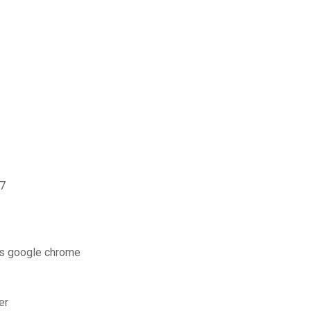
 7
ous google chrome
er