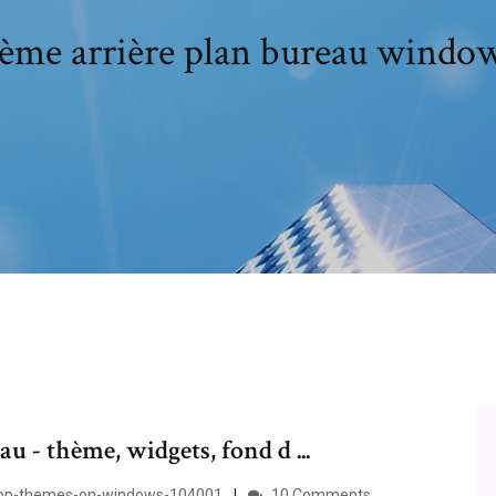
ème arrière plan bureau window
 - thème, widgets, fond d ...
top-themes-on-windows-104001
10 Comments