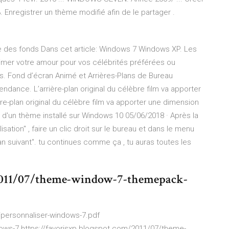
3. Enregistrer un thème modifié afin de le partager .
e des fonds Dans cet article: Windows 7 Windows XP. Les
imer votre amour pour vos célébrités préférées ou
tes. Fond d’écran Animé et Arrières-Plans de Bureau
endance. L’arrière-plan original du célèbre film va apporter
ère-plan original du célèbre film va apporter une dimension
s d'un thème installé sur Windows 10 05/06/2018 · Après la
ation" , faire un clic droit sur le bureau et dans le menu
-plan suivant". tu continues comme ça , tu auras toutes les
/2011/07/theme-window-7-themepack-
/personnaliser-windows-7.pdf
dows-7 https://favorisxp.blogspot.com/2011/07/theme-