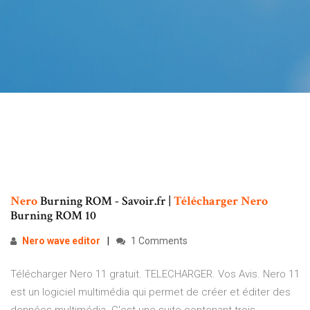
Nero
Burning ROM - Savoir.fr |
Télécharger
Nero
Burning ROM 10
Nero
wave
editor
1 Comments
Télécharger Nero 11 gratuit. TELECHARGER. Vos Avis. Nero 11
est un logiciel multimédia qui permet de créer et éditer des