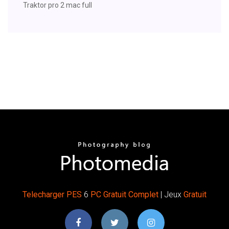
Traktor pro 2 mac full
Telecharger
PES
6
PC
Gratuit
Complet
| Jeux
Gratuit