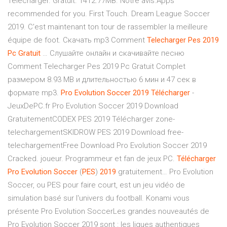
Télécharger. Gratuit. 1412.77MB. Notre avis.Apps
recommended for you. First Touch. Dream League Soccer
2019. C'est maintenant ton tour de rassembler la meilleure
équipe de foot. Скачать mp3 Comment
Telecharger
Pes
2019
Pc
Gratuit
… Cлушайте онлайн и cкачивайте песню
Comment Telecharger Pes 2019 Pc Gratuit Complet
размером 8.93 MB и длительностью 6 мин и 47 сек в
формате mp3.
Pro
Evolution
Soccer
2019
Télécharger
-
JeuxDePC.fr Pro Evolution Soccer 2019 Download
GratuitementCODEX PES 2019 Télécharger zone-
telechargementSKIDROW PES 2019 Download free-
telechargementFree Download Pro Evolution Soccer 2019
Cracked. joueur. Programmeur et fan de jeux PC.
Télécharger
Pro
Evolution
Soccer
(
PES
)
2019
gratuitement… Pro Evolution
Soccer, ou PES pour faire court, est un jeu vidéo de
simulation basé sur l'univers du football. Konami vous
présente Pro Evolution SoccerLes grandes nouveautés de
Pro Evolution Soccer 2019 sont : les ligues authentiques