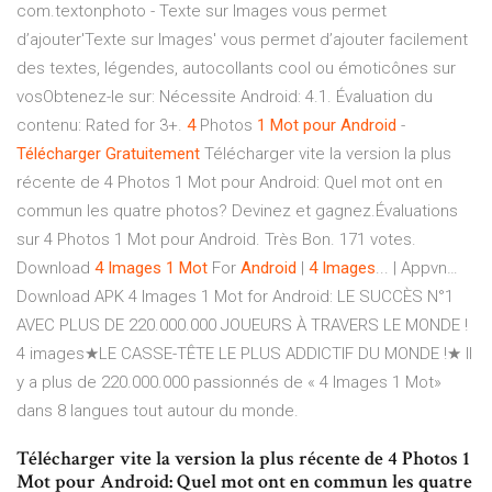
com.textonphoto - Texte sur Images vous permet
d’ajouter'Texte sur Images' vous permet d’ajouter facilement
des textes, légendes, autocollants cool ou émoticônes sur
vosObtenez-le sur: Nécessite Android: 4.1. Évaluation du
contenu: Rated for 3+.
4
Photos
1
Mot
pour
Android
-
Télécharger
Gratuitement
Télécharger vite la version la plus
récente de 4 Photos 1 Mot pour Android: Quel mot ont en
commun les quatre photos? Devinez et gagnez.Évaluations
sur 4 Photos 1 Mot pour Android. Très Bon. 171 votes.
Download
4
Images
1
Mot
For
Android
|
4
Images
... | Appvn…
Download APK 4 Images 1 Mot for Android: LE SUCCÈS N°1
AVEC PLUS DE 220.000.000 JOUEURS À TRAVERS LE MONDE !
4 images★LE CASSE-TÊTE LE PLUS ADDICTIF DU MONDE !★ Il
y a plus de 220.000.000 passionnés de « 4 Images 1 Mot»
dans 8 langues tout autour du monde.
Télécharger vite la version la plus récente de 4 Photos 1
Mot pour Android: Quel mot ont en commun les quatre