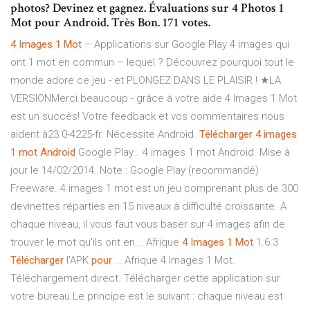
photos? Devinez et gagnez. Évaluations sur 4 Photos 1
Mot pour Android. Très Bon. 171 votes.
4
Images
1
Mot
– Applications sur Google Play 4 images qui
ont 1 mot en commun – lequel ? Découvrez pourquoi tout le
monde adore ce jeu - et PLONGEZ DANS LE PLAISIR ! ★LA
VERSIONMerci beaucoup - grâce à votre aide 4 Images 1 Mot
est un succès! Votre feedback et vos commentaires nous
aident à23.0-4225-fr. Nécessite Android.
Télécharger
4
images
1
mot
Android
Google Play… 4 images 1 mot Android. Mise à
jour le 14/02/2014. Note : Google Play (recommandé)
Freeware. 4 images 1 mot est un jeu comprenant plus de 300
devinettes réparties en 15 niveaux à difficulté croissante. A
chaque niveau, il vous faut vous baser sur 4 images afin de
trouver le mot qu'ils ont en... Afrique
4
Images
1
Mot
1.6.3
Télécharger
l'APK
pour
… Afrique 4 Images 1 Mot.
Téléchargement direct. Télécharger cette application sur
votre bureau.Le principe est le suivant : chaque niveau est