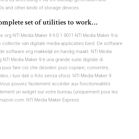
Ds and other kinds of storage devices.
plete set of utilities to work…
ke.org NTI Media Maker 9 9.0.1.9011 NTI Media Maker 9 is
 collectie van digitale media-applicaties bied. De software
 de software erg makkelijk en handig maakt. NTI Media
 NTI Media Maker 9 è una grande suite digitale di
puoi fare ciò che desideri: puoi copiare, convertire,
ideo, i tuoi dati o foto senza sforzi. NTI Media Maker 9
 Vous pouvez facilement accéder aux fonctionnalités
cilement un widget sur votre bureau (uniquement pour les
 Amazon.com: NTI Media Maker Express