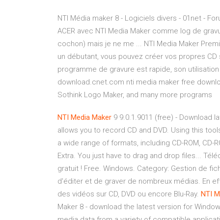
NTI Média maker 8 - Logiciels divers - 01net - Fo
ACER avec NTI Media Maker comme log de gravure
cochon) mais je ne me ... NTI Media Maker Premiu
un débutant, vous pouvez créer vos propres CD s
programme de gravure est rapide, son utilisation
download.cnet.com nti media maker free downlo
Sothink Logo Maker, and many more programs
NTI
Media
Maker
9 9.0.1.9011 (free) - Download la
allows you to record CD and DVD. Using this tool
a wide range of formats, including CD-ROM, CD
Extra. You just have to drag and drop files... Tél
gratuit ! Free. Windows. Category: Gestion de fi
d'éditer et de graver de nombreux médias. En ef
des vidéos sur CD, DVD ou encore Blu-Ray.
NTI
M
Maker 8 - download the latest version for Windows
media data from a variety of compatible applicat