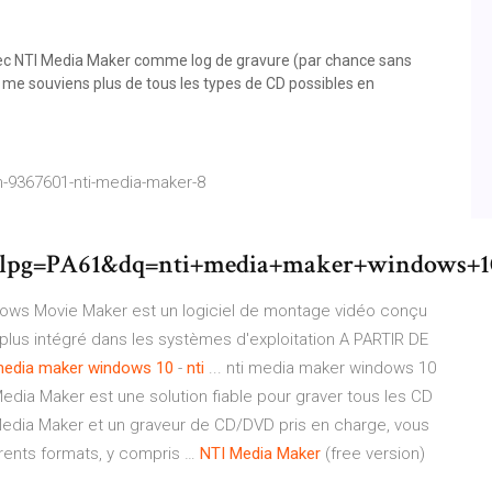
avec NTI Media Maker comme log de gravure (par chance sans
e me souviens plus de tous les types de CD possibles en
-9367601-nti-media-maker-8
pg=PA61&dq=nti+media+maker+windows+
dows Movie Maker est un logiciel de montage vidéo conçu
est plus intégré dans les systèmes d'exploitation A PARTIR DE
media maker windows 10
-
nti
... nti media maker windows 10
Media Maker est une solution fiable pour graver tous les CD
 Media Maker et un graveur de CD/DVD pris en charge, vous
rents formats, y compris …
NTI Media Maker
(free version)