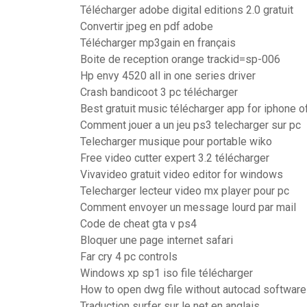
Télécharger adobe digital editions 2.0 gratuit
Convertir jpeg en pdf adobe
Télécharger mp3gain en français
Boite de reception orange trackid=sp-006
Hp envy 4520 all in one series driver
Crash bandicoot 3 pc télécharger
Best gratuit music télécharger app for iphone of
Comment jouer a un jeu ps3 telecharger sur pc
Telecharger musique pour portable wiko
Free video cutter expert 3.2 télécharger
Vivavideo gratuit video editor for windows
Telecharger lecteur video mx player pour pc
Comment envoyer un message lourd par mail
Code de cheat gta v ps4
Bloquer une page internet safari
Far cry 4 pc controls
Windows xp sp1 iso file télécharger
How to open dwg file without autocad software
Traduction surfer sur le net en anglais