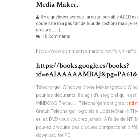
Media Maker.
Il y a quelques années j'ai eu un portable ACER 
doute il ne m'a pas fait de tour de cochon) mais je n
gravure.....
10 Comments
https://www.commentcamarche.net/forum/affich
https://books.google.es/books?
id=eAIAAAAAMBAJ&pg=PA61&l
Télécharger Windows Movie Maker (gratuit) Win
pour les débutants. Il s'agit d'un logiciel qui n'
WINDOWS 7 et au ... Téléchargement gratuit
nti 
Gratuit Télécharger logiciels à UpdateStar - NTI 
et les DVD vous voudrez jamais. À l'aide de NTI
pouvez produire des disques compacts en diffé
download for PC