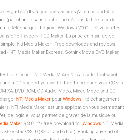
rum High-Tech Il y a quelques années j'ai eu un portable
 (par chance sans doute il ne m'a pas fait de tour de
m à télécharger - Logiciel Windows 2000 ... Si vous êtes
ans effort avec NTI CD-Maker. La prise en main de ce
 simple. Nti Media Maker - Free downloads and reviews -
ad - NTI Media Maker Express, Sothink Movie DVD Maker,
test version in... NTI Media Maker 9 is a useful tool which
s and a CD support you will be free to produce your CD's in
-ROM XA, DVD-ROM, CD Audio, Video, Mixed Mode and CD
écharger
NTI
Media
Maker
pour
Windows
: téléchargement
chiers. NTI Media Maker est une application vous permettant
fet, ce logiciel vous permet de graver de la musique ou
edia
Maker
8 8.0.12 - free download for
Windows
NTI Media
 XP/Vista/7/8/10 (32-bit and 64-bit). Back up any kind of
ions by accessing it via the backup generation and