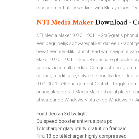
management utility working with Bluray discs, DV
NTI
Media
Maker
Download - Com
NTI Media Maker 9 9.0.1.9011 - 2ra5-gratis.phpnu
een begrijpelijk softwarepakket dat een krachtige
bevat een één-klik Launch Pad wat navigatie van
Maker 9 9.0.1.9011 - 2acd8-scaricare.phpnuke.org
applicazioni multimediali. Con questo programma 
rippare, modificare, salvare e condividere i tuoi v
9.0.1.9011 Téléchargement Gratuit - Toggle.com
principales de NTI Media Maker 9 car il place fa
utilisateur de Windows Vista et de Windows 7).
Fond décran 3d twilight
Du speed booster antivirus para pc
Telecharger glary utility gratuit en francais
Fifa 13 pc télécharger highly compressed