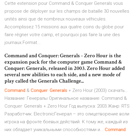
Cette extension pour Command & Conquer Generals vous
propose de déployer sur les champs de bataille 30 nouvelles
unités ainsi que de nombreux nouveaux véhicules.
Accomplissez 15 missions aux quatre coins du globe pour
faire régner votre camp, et pourquoi pas faire la une des
journaux.Format...
Command and Conquer: Generals - Zero Hour is the
expansion pack for the computer game Command &
Conquer: Generals, released in 2003. Zero Hour added
several new abilities to each side, and a new mode of
play called the Generals Challenge...
Command
&
Conquer
:
Generals
+ Zero Hour (2003) скачать…
Название: Генералы Оригинальное название: Command &
Conquer: Generals + Zero Hour Год выпуска: 2003 Жанр: RTS
Разработчик: ElectronicГенерал – это олицетворение воли
игрока на фронте боевых действий. К тому же, каждый из
них обладает уникальными способностями и...
Command