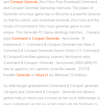
and
Conquer
Generals
Zero Hour Free Download Command
and Conquer Generals Gameplay Overview. The player of
Generals zero hour game has to Become a powerful General
so that he canSo Just download Generals Zero hour and the
mode of Command in Zero hour generals game is very
unique. This Generals PC Game ideology matches... Скачать
игру
Command
&
Conquer
Generals
- Антология… В
комплекте: 1. Command & Conquer Generals Irac Wars 2.
Command & Conquer Generals Desert Storm 2 3. Command
& ConquerЕсли Вам удалось скачать бесплатно игру
Command & Conquer: Generals - Антология (2002-2006) PC
или не удалось это сделать, если Вы каким... [TUTO]
Installer
Generals
et
Heure
H
sur Windows 10 (édition…
Ou télécharger gratuitement Command & Conquer generals
J'ai apris que Command & Conquer : Generals est devenu
gratuit mais je n'arive pas a trouve un lien ou le télécharger si
vous connaisser un site ou un lien merci de me l'indiquer ci-