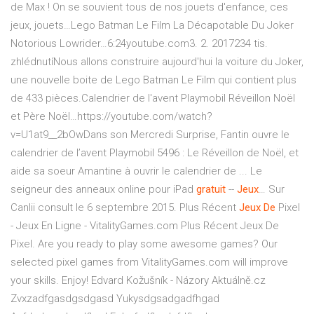
de Max ! On se souvient tous de nos jouets d'enfance, ces
jeux, jouets…Lego Batman Le Film La Décapotable Du Joker
Notorious Lowrider…6:24youtube.com3. 2. 2017234 tis.
zhlédnutíNous allons construire aujourd'hui la voiture du Joker,
une nouvelle boite de Lego Batman Le Film qui contient plus
de 433 pièces.Calendrier de l'avent Playmobil Réveillon Noël
et Père Noël…https://youtube.com/watch?
v=U1at9__2bOwDans son Mercredi Surprise, Fantin ouvre le
calendrier de l’avent Playmobil 5496 : Le Réveillon de Noël, et
aide sa soeur Amantine à ouvrir le calendrier de ...
Le
seigneur des anneaux online pour iPad
gratuit
--
Jeux
…
Sur
Canlii consult le 6 septembre 2015.
Plus Récent
Jeux
De
Pixel
- Jeux En Ligne - VitalityGames.com
Plus Récent Jeux De
Pixel. Are you ready to play some awesome games? Our
selected pixel games from VitalityGames.com will improve
your skills. Enjoy!
Edvard Kožušník - Názory Aktuálně.cz
Zvxzadfgasdgsdgasd Yukysdgsadgadfhgad