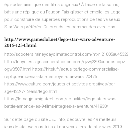
épisodes ainsi que des films originaux ! À l'aide de la souris,
bâtis une réplique du Faucon Fais glisser et empile les Lego
pour construire de superbes reproductions de tes vaiseaux
Star Wars préférés. Ou prends les commandes avec Han...
http://www.gameslol.net/lego-star-wars-adventure-
2016-1254.html
http://scooters.raineydayclimatecontrol.com/mxni21005au4532
http://tricycles.signspinnerstucson.com/qvwj2390aubooshopzt-
ogw3507.html https://hitek.fr/actualite/lego-commercialise-
replique-imperial-star-destroyer-star-wars_20476
https://www.cultura.com/jouets-et-activites-creatives/par-
age-422/7-12-ans/lego.html
https://lemagjeuxhightech.com/actualites/lego-stars-wars-
battle-annonce-les-9-films-integres-a-laventure/41830/
Sur cette page du site JEU info, découvre les 49 meilleurs
jeux de star wars gratuits et nouveaux jeux de star wars 2019.