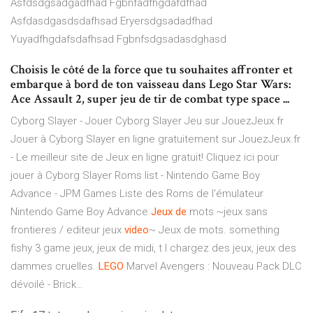
Asfdsdgsadgadfhad Fgbnfadfhgdafdfhad
Asfdasdgasdsdafhsad Eryersdgsadadfhad
Yuyadfhgdafsdafhsad Fgbnfsdgsadasdghasd
Choisis le côté de la force que tu souhaites affronter et
embarque à bord de ton vaisseau dans Lego Star Wars:
Ace Assault 2, super jeu de tir de combat type space ...
Cyborg Slayer - Jouer Cyborg Slayer Jeu sur JouezJeux.fr
Jouer à Cyborg Slayer en ligne gratuitement sur JouezJeux.fr
- Le meilleur site de Jeux en ligne gratuit! Cliquez ici pour
jouer à Cyborg Slayer
Roms list - Nintendo Game Boy
Advance - JPM Games
Liste des Roms de l'émulateur
Nintendo Game Boy Advance
Jeux
de
mots ~jeux sans
frontieres / editeur jeux
video
~
Jeux de mots. something
fishy 3 game jeux, jeux de midi, t l chargez des jeux, jeux des
dammes cruelles.
LEGO
Marvel Avengers : Nouveau Pack DLC
dévoilé - Brick…