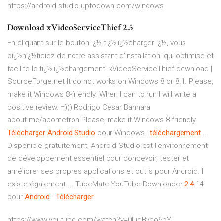
https://android-studio.uptodown.com/windows
Download xVideoServiceThief 2.5
En cliquant sur le bouton ï¿½ tï¿½lï¿½charger ï¿½, vous
bï¿½nï¿½ficiez de notre assistant d'installation, qui optimise et
facilite le tï¿½lï¿½chargement. xVideoServiceThief download |
SourceForge.net It do not works on Windows 8 or 8.1. Please,
make it Windows 8-friendly. When I can to run I will write a
positive review. =))) Rodrigo César Banhara
about.me/apometron Please, make it Windows 8-friendly.
Télécharger
Android
Studio
pour Windows :
téléchargement
...
Disponible gratuitement, Android Studio est l'environnement
de développement essentiel pour concevoir, tester et
améliorer ses propres applications et outils pour Android. Il
existe également ... TubeMate YouTube Downloader
2.4
.14
pour
Android
-
Télécharger
https://www.youtube.com/watch?v=0IudBvco6pY