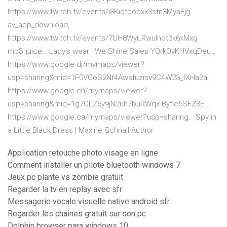
https://www.twitch.tv/events/i8Kiqtboqxk3stn3MyaFjg
av_app_download,
https://www.twitch.tv/events/7UH8Wyi_Rwulndt3k6xMxg
mp3_juice…
Lady’s wear | We Shine Sales
YQrkOvKHVxqDeu ,
https://www.google.dj/mymaps/viewer?
usp=sharing&mid=1F0VGoS2Nf4Awsfuzisv9C4W23_fXHa3a ,
https://www.google.ch/mymaps/viewer?
usp=sharing&mid=1g7GLZ6y9jN2uh7buRWqx-Byfic5SFZ3E ,
https://www.google.ca/mymaps/viewer?usp=sharing…
Spy in
a Little Black Dress | Maxine Schnall Author
Application retouche photo visage en ligne
Comment installer un pilote bluetooth windows 7
Jeux pc plante vs zombie gratuit
Regarder la tv en replay avec sfr
Messagerie vocale visuelle native android sfr
Regarder les chaines gratuit sur son pc
Dolphin browser para windows 10