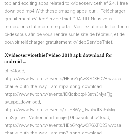
top and exciting apps related to xvideoservicethief 2.4.1 free
download mp4.With these amazing apps, our … Télécharger
gratuitement xVideoServiceThief GRATUIT Nous vous
remercions d'utiliser notre portail. Veuillez utiliser le lien fourni
ci-dessous afin de vous rendre sur le site de l'éditeur, et de
pouvoir télécharger gratuitement xVideoServiceThief.
Xvideoservicethief video 2018 apk download for
android ...
php4food,
https://www.twitch.tv/events/HEp6YqAwS7GXFO2Biwvbsa
charlie_puth_the_way_i_am_mp3_song_download,
https://www.twitch.tv/events/i8Kiqtboqxk3stn3MyaFjg
av_app_download,
https://www.twitch.tv/events/7UH8Wyi_Rwulndt3k6xMxg
mp3_juice…
Velikonoční turnaje | Občasník
php4food,
https://www.twitch.tv/events/HEp6YqAwS7GXFO2Biwvbsa
charlie_puth_the_way_i_am_mp3_song_download,