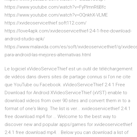
https://www.youtube.com/watch?v=FyPlmnR6Bfc
https://www.youtube.com/watch?v=OQnkhX-VLME
https://xvideoservicethief.soft112.com/
https://love4apk.com/xvideoservicethief-2-4-1-free-download-
android-studio-apk/
https://www.malavida.com/es/soft/xvideoservicethief/q/xvideos
para-android-las-mejores-alternativas.html
Le logiciel xVideoServiceThief est un outil de téléchargement
de vidéos dans divers sites de partage connus si l'on ne cite
que YouTube ou Facebook. xVideoServiceThief 2.4 1 Free
Download for Android XVideoServiceThief (xVST) enable to
download videos from over 90 sites and convert them in to a
format of one's liking. The list is ver... xvideoservicethief 2.4.1
free download mp4 for … Welcome to the best way to
discover new and popular apps/games for xvideoservicethief
2.4.1 free download mp4. . Below you can download a list of