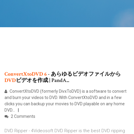
ConvertXtoDVD 6
- あらゆるビデオファイルから
DVD
ビデオを作成 | PandA...
ConvertXtoDVD (formerly DivxToDVD) is a software to convert
and burn your videos to DVD. With ConvertXtoDVD and in a few
clicks you can backup your movies to DVD playable on any home
DVD...
2 Comments
DVD Ripper - 4Videosoft DVD Ripper is the best DVD ripping