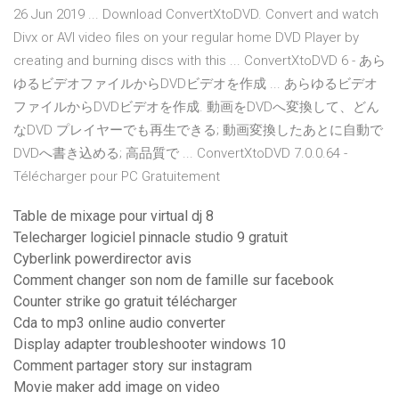
26 Jun 2019 ... Download ConvertXtoDVD. Convert and watch
Divx or AVI video files on your regular home DVD Player by
creating and burning discs with this ... ConvertXtoDVD 6 - あら
ゆるビデオファイルからDVDビデオを作成 ... あらゆるビデオ
ファイルからDVDビデオを作成. 動画をDVDへ変換して、どん
なDVD プレイヤーでも再生できる; 動画変換したあとに自動で
DVDへ書き込める; 高品質で ... ConvertXtoDVD 7.0.0.64 -
Télécharger pour PC Gratuitement
Table de mixage pour virtual dj 8
Telecharger logiciel pinnacle studio 9 gratuit
Cyberlink powerdirector avis
Comment changer son nom de famille sur facebook
Counter strike go gratuit télécharger
Cda to mp3 online audio converter
Display adapter troubleshooter windows 10
Comment partager story sur instagram
Movie maker add image on video