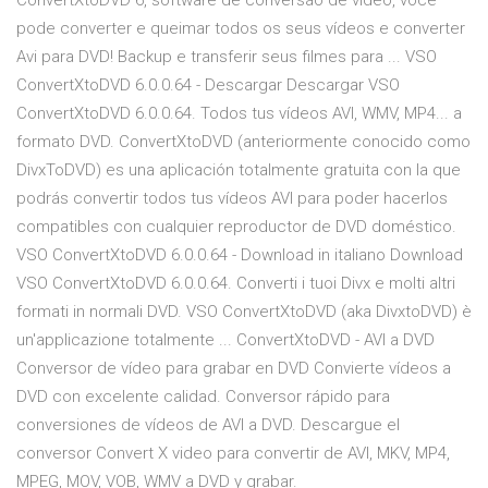
ConvertXtoDVD 6, software de conversão de vídeo, você
pode converter e queimar todos os seus vídeos e converter
Avi para DVD! Backup e transferir seus filmes para ... VSO
ConvertXtoDVD 6.0.0.64 - Descargar Descargar VSO
ConvertXtoDVD 6.0.0.64. Todos tus vídeos AVI, WMV, MP4... a
formato DVD. ConvertXtoDVD (anteriormente conocido como
DivxToDVD) es una aplicación totalmente gratuita con la que
podrás convertir todos tus vídeos AVI para poder hacerlos
compatibles con cualquier reproductor de DVD doméstico.
VSO ConvertXtoDVD 6.0.0.64 - Download in italiano Download
VSO ConvertXtoDVD 6.0.0.64. Converti i tuoi Divx e molti altri
formati in normali DVD. VSO ConvertXtoDVD (aka DivxtoDVD) è
un'applicazione totalmente ... ConvertXtoDVD - AVI a DVD
Conversor de vídeo para grabar en DVD Convierte vídeos a
DVD con excelente calidad. Conversor rápido para
conversiones de vídeos de AVI a DVD. Descargue el
conversor Convert X video para convertir de AVI, MKV, MP4,
MPEG, MOV, VOB, WMV a DVD y grabar.