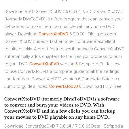
Download VSO ConvertXtoDVD 6.0.0.64. VSO ConvertXtoDVD
(formerly DivxToDVD) is a free program that can convert your
AVI videos to make them compatible with any home DVD
player. Download
ConvertXtoDVD
6.0.0.90 - FileHippo.com
ConvertXtoDVD uses a fast encoder to provide excellent
results quickly. A great feature worth noting is ConvertXtoDVD
automatically adds chapters to the files you process to burn
to your DVD.
ConvertXtoDVD
version
6
Complete Guide How
to use ConvertXtoDVD, a complete guide to all the settings
and features. ConvertXtoDVD version 6 Complete Guide. >>
Jump to guide's index.
ConvertXtoDvD
6
Download Fully Free
ConvertXtoDVD (formerly DivxToDVD) is a software
to convert and burn your videos to DVD. With
ConvertXtoDVD and in a few clicks you can backup
your movies to DVD playable on any home DVD...
Download ConvertXtoDVD 7.0.0.64 / 7.0.0.66 Beta - Softpedia