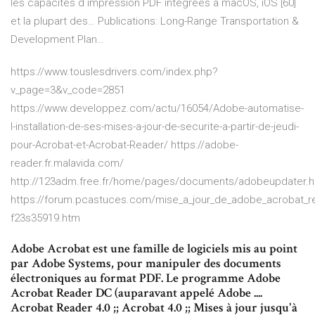
les capacités d`impression PDF intégrées à macOS, iOS [60]
et la plupart des…
Publications: Long-Range Transportation &
Development Plan…
https://www.touslesdrivers.com/index.php?
v_page=3&v_code=2851
https://www.developpez.com/actu/16054/Adobe-automatise-
l-installation-de-ses-mises-a-jour-de-securite-a-partir-de-jeudi-
pour-Acrobat-et-Acrobat-Reader/ https://adobe-
reader.fr.malavida.com/
http://123adm.free.fr/home/pages/documents/adobeupdater.h
https://forum.pcastuces.com/mise_a_jour_de_adobe_acrobat_r
f23s35919.htm
Adobe Acrobat est une famille de logiciels mis au point
par Adobe Systems, pour manipuler des documents
électroniques au format PDF. Le programme Adobe
Acrobat Reader DC (auparavant appelé Adobe ....
Acrobat Reader 4.0 ;; Acrobat 4.0 ;; Mises à jour jusqu'à