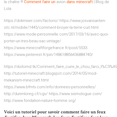
la chaîne !!!
Comment
faire
un
avion
dans
minecraft
| Blog de
Lola
https://dokmixer.com/factorio/ https://www.josvansanten-
otc.nl/mobile/1445/comment-broyer-la-terre-cuit.html
https://www.mode-personnelle.com/2017/03/16/avec-quoi-
porter-un-tres-beau-sac-vintage/
https://www.minecraftforgefrance.fr/post/5533
https://www.pinterest.fr/pin/148618856436884740/
https://doitomd.tk/Comment_faire_cuire_le_chou_farci_t%C3%
http://tutoriel-minecraft.blogspot.com/2014/05/mod-
mekanism-minecraft.html
https://www.bfmtv.com/info/donnees-personnelles/
http://dunmloreg.cf/cgv/ https://www.sismologue.com/
http://www.fondation-nature-homme.org/
Voici un tutoriel pour savoir comment faire un feux