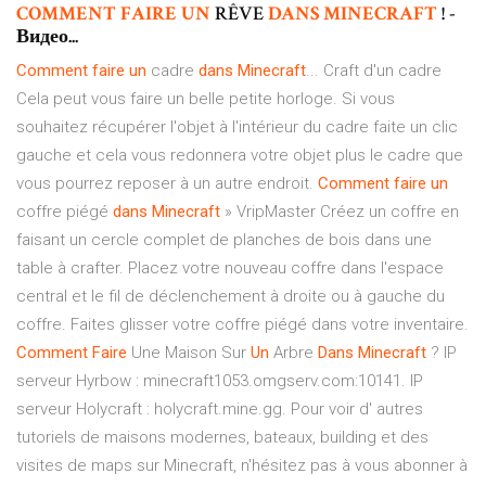
COMMENT
FAIRE
UN
RÊVE
DANS
MINECRAFT
! -
Видео...
Comment
faire
un
cadre
dans
Minecraft
... Craft d'un cadre
Cela peut vous faire un belle petite horloge. Si vous
souhaitez récupérer l'objet à l'intérieur du cadre faite un clic
gauche et cela vous redonnera votre objet plus le cadre que
vous pourrez reposer à un autre endroit.
Comment
faire
un
coffre piégé
dans
Minecraft
» VripMaster Créez un coffre en
faisant un cercle complet de planches de bois dans une
table à crafter. Placez votre nouveau coffre dans l'espace
central et le fil de déclenchement à droite ou à gauche du
coffre. Faites glisser votre coffre piégé dans votre inventaire.
Comment
Faire
Une Maison Sur
Un
Arbre
Dans
Minecraft
? IP
serveur Hyrbow : minecraft1053.omgserv.com:10141. IP
serveur Holycraft : holycraft.mine.gg. Pour voir d' autres
tutoriels de maisons modernes, bateaux, building et des
visites de maps sur Minecraft, n'hésitez pas à vous abonner à