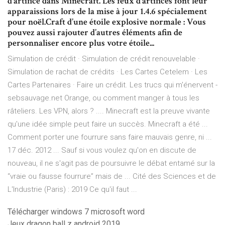
d’artifice dans Minecraft. Les feux d’artifices font leur
apparaissions lors de la mise à jour 1.4.6 spécialement
pour noël.Craft d’une étoile explosive normale : Vous
pouvez aussi rajouter d’autres éléments afin de
personnaliser encore plus votre étoile...
Simulation de crédit · Simulation de crédit renouvelable ·
Simulation de rachat de crédits · Les Cartes Cetelem · Les
Cartes Partenaires · Faire un crédit. Les trucs qui m'énervent -
sebsauvage.net Orange, ou comment manger à tous les
râteliers. Les VPN, alors ? .... Minecraft est la preuve vivante
qu'une idée simple peut faire un succès. Minecraft a été ...
Comment porter une fourrure sans faire mauvais genre, ni ...
17 déc. 2012 ... Sauf si vous voulez qu'on en discute de
nouveau, il ne s'agit pas de poursuivre le débat entamé sur la
“vraie ou fausse fourrure” mais de ... Cité des Sciences et de
L'Industrie (Paris) : 2019 Ce qu'il faut ...
Télécharger windows 7 microsoft word
Jeux dragon ball z android 2019