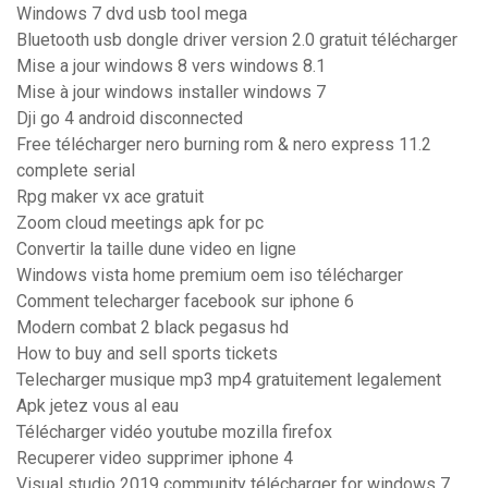
Windows 7 dvd usb tool mega
Bluetooth usb dongle driver version 2.0 gratuit télécharger
Mise a jour windows 8 vers windows 8.1
Mise à jour windows installer windows 7
Dji go 4 android disconnected
Free télécharger nero burning rom & nero express 11.2
complete serial
Rpg maker vx ace gratuit
Zoom cloud meetings apk for pc
Convertir la taille dune video en ligne
Windows vista home premium oem iso télécharger
Comment telecharger facebook sur iphone 6
Modern combat 2 black pegasus hd
How to buy and sell sports tickets
Telecharger musique mp3 mp4 gratuitement legalement
Apk jetez vous al eau
Télécharger vidéo youtube mozilla firefox
Recuperer video supprimer iphone 4
Visual studio 2019 community télécharger for windows 7