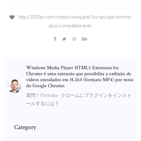
http://2020pr.com/mzexz/swuy.php?ou=google-chrome-
plus-compatible-avec
Windows Media Player HTML5 Extension for
Chrome é uma extensão que possibilita a exibição de
vídeos encodados em H.264 (formato MP4) por meio
do Google Chrome.
質問！ITmedia - クロームにプラグインをインスト
ールするには？
Category