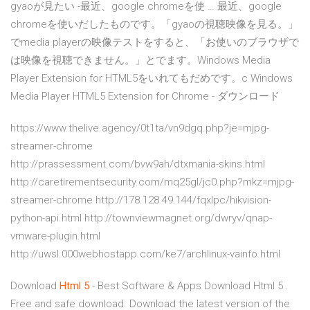
gyaoが見たい -最近、google chromeを使 … 最近、google
chromeを使いだしたものです。「gyaoの視聴映像を見る。」
でmedia playerの映像テストをすると、「お使いのブラウザで
は映像を視聴できません。」とでます。Windows Media
Player Extension for HTML5をいれてもだめです。c Windows
Media Player HTML5 Extension for Chrome - ダウンロード
https://www.thelive.agency/0t1ta/vn9dgq.php?je=mjpg-
streamer-chrome
http://prassessment.com/bvw9ah/dtxmania-skins.html
http://caretirementsecurity.com/mq25gl/jc0.php?mkz=mjpg-
streamer-chrome http://178.128.49.144/fqxlpc/hikvision-
python-api.html http://townviewmagnet.org/dwryv/qnap-
vmware-plugin.html
http://uwsl.000webhostapp.com/ke7/archlinux-vainfo.html
Download
Html
5
- Best Software & Apps
Download Html 5 .
Free and safe download. Download the latest version of the