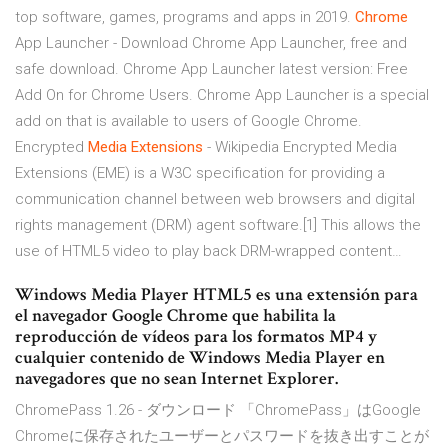
top software, games, programs and apps in 2019.
Chrome
App Launcher - Download
Chrome App Launcher, free and
safe download. Chrome App Launcher latest version: Free
Add On for Chrome Users. Chrome App Launcher is a special
add on that is available to users of Google Chrome.
Encrypted
Media
Extensions
- Wikipedia
Encrypted Media
Extensions (EME) is a W3C specification for providing a
communication channel between web browsers and digital
rights management (DRM) agent software.[1] This allows the
use of HTML5 video to play back DRM-wrapped content…
Windows Media Player HTML5 es una extensión para
el navegador Google Chrome que habilita la
reproducción de vídeos para los formatos MP4 y
cualquier contenido de Windows Media Player en
navegadores que no sean Internet Explorer.
ChromePass 1.26 - ダウンロード 「ChromePass」はGoogle
Chromeに保存されたユーザーとパスワードを抜き出すことが