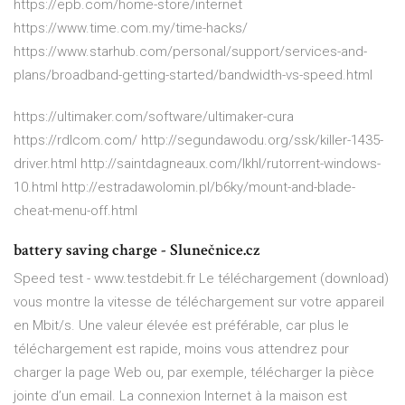
https://epb.com/home-store/internet
https://www.time.com.my/time-hacks/
https://www.starhub.com/personal/support/services-and-
plans/broadband-getting-started/bandwidth-vs-speed.html
https://ultimaker.com/software/ultimaker-cura
https://rdlcom.com/ http://segundawodu.org/ssk/killer-1435-
driver.html http://saintdagneaux.com/lkhl/rutorrent-windows-
10.html http://estradawolomin.pl/b6ky/mount-and-blade-
cheat-menu-off.html
battery saving charge - Slunečnice.cz
Speed test - www.testdebit.fr Le téléchargement (download)
vous montre la vitesse de téléchargement sur votre appareil
en Mbit/s. Une valeur élevée est préférable, car plus le
téléchargement est rapide, moins vous attendrez pour
charger la page Web ou, par exemple, télécharger la pièce
jointe d’un email. La connexion Internet à la maison est