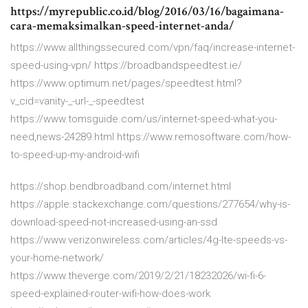
https://myrepublic.co.id/blog/2016/03/16/bagaimana-
cara-memaksimalkan-speed-internet-anda/
https://www.allthingssecured.com/vpn/faq/increase-internet-
speed-using-vpn/ https://broadbandspeedtest.ie/
https://www.optimum.net/pages/speedtest.html?
v_cid=vanity-_-url-_-speedtest
https://www.tomsguide.com/us/internet-speed-what-you-
need,news-24289.html https://www.remosoftware.com/how-
to-speed-up-my-android-wifi
https://shop.bendbroadband.com/internet.html
https://apple.stackexchange.com/questions/277654/why-is-
download-speed-not-increased-using-an-ssd
https://www.verizonwireless.com/articles/4g-lte-speeds-vs-
your-home-network/
https://www.theverge.com/2019/2/21/18232026/wi-fi-6-
speed-explained-router-wifi-how-does-work