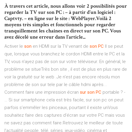
À travers cet article, nous allons voir 2 possibilités pour
regarder la TV sur son PC : – à partir d’un logiciel :
Captvty. – en ligne sur le site : WebPlayer.Voilà 2
moyens très simples et fonctionnels pour regarder
tranquillement les chaînes en direct sur son PC. Vous
avez décelé une erreur dans l’article...
Activer le
son
en HDMI sur la TV venant de
son
PC
Il se peut
que, lorsque vous branchez le cordon HDMI entre le PC et la
TV, vous n’ayez pas de son sur votre téléviseur. En général, le
problème se situeTrès bon site , il est de plus en plus rare de
voir la gratuité sur le web .Je n’est pas encore résolu mon
problème de son sur tele par le câble hdmi après...
Comment faire une impression écran
sur
son
PC
portable ? -
… Si sur smartphone cela est très facile, sur son pc on peut
parfois s’emmêler les pinceaux, pourtant il existe unVous
souhaitez faire des captures d’écran sur votre PC mais vous
ne savez pas comment faire.Retrouvez le meilleur de toute
l’actualité people, télé, séries, jeux-vidéo, cinéma et