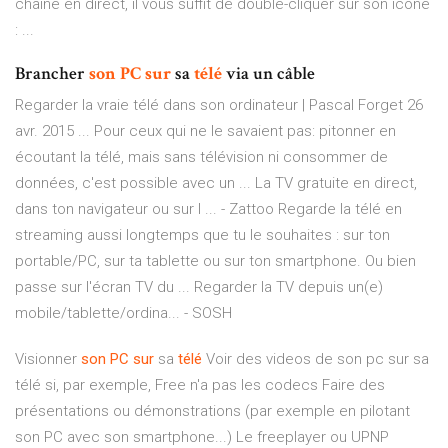
chaîne en direct, il vous suffit de double-cliquer sur son icône
: ...
Brancher
son
PC
sur
sa
télé
via un câble
Regarder la vraie télé dans son ordinateur | Pascal Forget 26
avr. 2015 ... Pour ceux qui ne le savaient pas: pitonner en
écoutant la télé, mais sans télévision ni consommer de
données, c'est possible avec un ... La TV gratuite en direct,
dans ton navigateur ou sur l ... - Zattoo Regarde la télé en
streaming aussi longtemps que tu le souhaites : sur ton
portable/PC, sur ta tablette ou sur ton smartphone. Ou bien
passe sur l'écran TV du ... Regarder la TV depuis un(e)
mobile/tablette/ordina... - SOSH
Visionner
son
PC
sur
sa
télé
Voir des videos de son pc sur sa
télé si, par exemple, Free n'a pas les codecs Faire des
présentations ou démonstrations (par exemple en pilotant
son PC avec son smartphone...) Le freeplayer ou UPNP