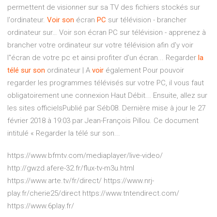
permettent de visionner sur sa TV des fichiers stockés sur
l'ordinateur.
Voir
son
écran
PC
sur télévision - brancher
ordinateur sur… Voir son écran PC sur télévision - apprenez à
brancher votre ordinateur sur votre télévision afin d'y voir
l''écran de votre pc et ainsi profiter d'un écran... Regarder
la
télé
sur
son
ordinateur | A
voir
également Pour pouvoir
regarder les programmes télévisés sur votre PC, il vous faut
obligatoirement une connexion Haut Débit... Ensuite, allez sur
les sites officielsPublié par Séb08. Dernière mise à jour le 27
février 2018 à 19:03 par Jean-François Pillou. Ce document
intitulé « Regarder la télé sur son...
https://www.bfmtv.com/mediaplayer/live-video/
http://gwzd.afere-32.fr/flux-tv-m3u.html
https://www.arte.tv/fr/direct/ https://www.nrj-
play.fr/cherie25/direct https://www.tntendirect.com/
https://www.6play.fr/