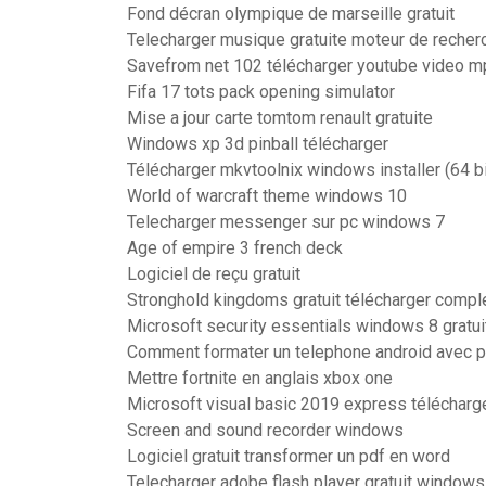
Fond décran olympique de marseille gratuit
Telecharger musique gratuite moteur de recher
Savefrom net 102 télécharger youtube video m
Fifa 17 tots pack opening simulator
Mise a jour carte tomtom renault gratuite
Windows xp 3d pinball télécharger
Télécharger mkvtoolnix windows installer (64 bi
World of warcraft theme windows 10
Telecharger messenger sur pc windows 7
Age of empire 3 french deck
Logiciel de reçu gratuit
Stronghold kingdoms gratuit télécharger compl
Microsoft security essentials windows 8 gratuit
Comment formater un telephone android avec 
Mettre fortnite en anglais xbox one
Microsoft visual basic 2019 express télécharg
Screen and sound recorder windows
Logiciel gratuit transformer un pdf en word
Telecharger adobe flash player gratuit windows