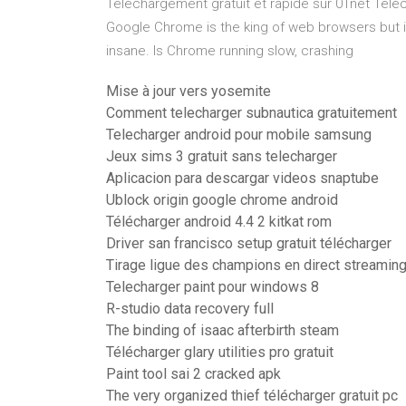
Téléchargement gratuit et rapide sur 01net Tel
Google Chrome is the king of web browsers but if
insane. Is Chrome running slow, crashing
Mise à jour vers yosemite
Comment telecharger subnautica gratuitement
Telecharger android pour mobile samsung
Jeux sims 3 gratuit sans telecharger
Aplicacion para descargar videos snaptube
Ublock origin google chrome android
Télécharger android 4.4 2 kitkat rom
Driver san francisco setup gratuit télécharger
Tirage ligue des champions en direct streamin
Telecharger paint pour windows 8
R-studio data recovery full
The binding of isaac afterbirth steam
Télécharger glary utilities pro gratuit
Paint tool sai 2 cracked apk
The very organized thief télécharger gratuit pc