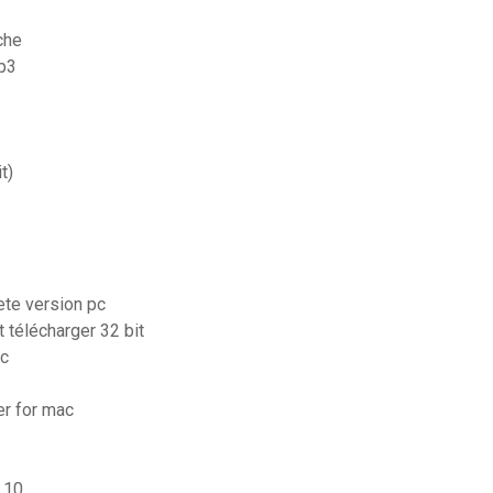
che
p3
t)
ete version pc
 télécharger 32 bit
pc
er for mac
 10