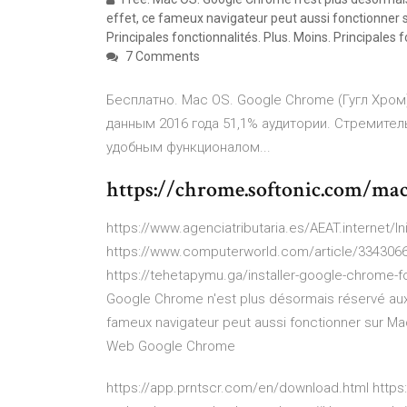
effet, ce fameux navigateur peut aussi fonctionner
Principales fonctionnalités. Plus. Moins. Principales f
7 Comments
Бесплатно. Mac OS. Google Chrome (Гугл Хро
данным 2016 года 51,1% аудитории. Стремите
удобным функционалом...
https://chrome.softonic.com/mac
https://www.agenciatributaria.es/AEAT.internet
https://www.computerworld.com/article/3343066
https://tehetapymu.ga/installer-google-chrome-
Google Chrome n'est plus désormais réservé aux
fameux navigateur peut aussi fonctionner sur Ma
Web Google Chrome
https://app.prntscr.com/en/download.html htt