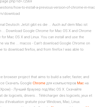
/page.php?id=72569
stions/how-to-install-a-previous-version-of-chrome-in-mac
com/download
nal Deutsch: Jetzt gibt es die ... Auch auf dem Mac ist
h ... Download Google Chrome for Mac OS X and Chrome
or Mac OS X and Linux. You can install and use the
ne via the ... macos - Can't download Google Chrome on
e to download firefox, and from firefox I was able to
browser project that aims to build a safer, faster, and
ience Скачать Google
Chrome
для компьютеров
Mac
на
л Хром) - Лучший браузер под Mac OS X. Cкачайте
 de logiciels, drivers... Télécharger des logiciels, jeux et
ou d'évaluation gratuite pour Windows, Mac, Linux.