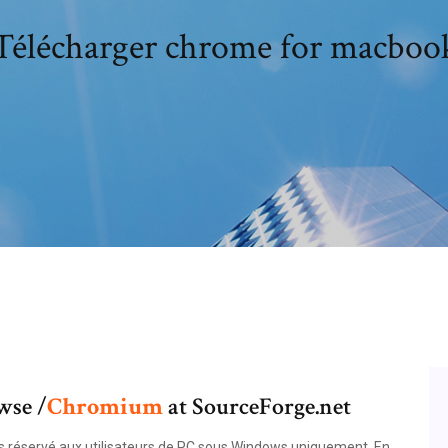
Télécharger chrome for macboo
wse /
Chromium
at SourceForge.net
s réservé aux utilisateurs de PC sous Windows uniquement. En