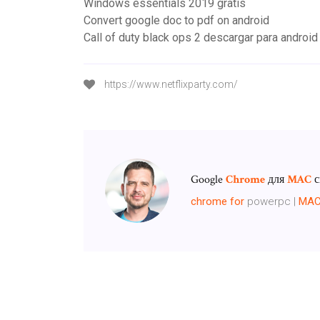
Windows essentials 2019 gratis
Convert google doc to pdf on android
Call of duty black ops 2 descargar para android
https://www.netflixparty.com/
Google
Chrome
для
MAC
с
chrome
for
powerpc |
MA