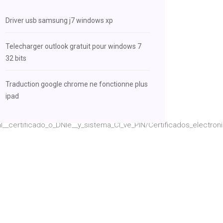
Driver usb samsung j7 windows xp
Telecharger outlook gratuit pour windows 7
32 bits
Traduction google chrome ne fonctionne plus
ipad
ital__certificado_o_DNIe__y_sistema_Cl_ve_PIN/Certificados_elec