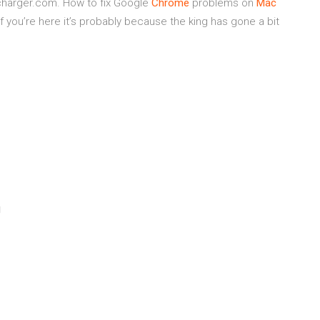
echarger.com. How to fix Google
Chrome
problems on
Mac
 you’re here it’s probably because the king has gone a bit
g