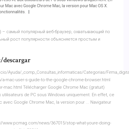
 sur Mac avec Google Chrome Mac, la version pour Mac OS X.
onctionnalités.
м) – самый популярный веб-браузер, охватывающий по
льный рост популярности объясняется простым и
/descargar
/Inicio/Ayuda/_comp_Consultas_informaticas/Categorias/Firma_dig
/a-mac-user-s-guide-to-the-google-chrome-browser.html
for-mac.html Télécharger Google Chrome Mac (gratuit)
 utilisateurs de PC sous Windows uniquement. En effet, ce
c avec Google Chrome Mac, la version pour ... Navigateur
ps://www.pcmag.com/news/367015/stop-what-youre-doing-