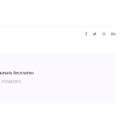
качать бесплатно
C
POWERPC