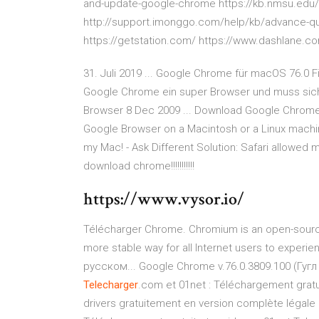
and-update-google-chrome https://kb.nmsu.edu
http://support.imonggo.com/help/kb/advance-que
https://getstation.com/ https://www.dashlane.
31. Juli 2019 ... Google Chrome für macOS 76.0 Fi
Google Chrome ein super Browser und muss sic
Browser 8 Dec 2009 ... Download Google Chrome f
Google Browser on a Macintosh or a Linux machi
my Mac! - Ask Different Solution: Safari allowed m
download chrome!!!!!!!!!!!
https://www.vysor.io/
Télécharger Chrome. Chromium is an open-source 
more stable way for all Internet users to exper
русском... Google Chrome v.76.0.3809.100 (Гуг
Telecharger
.com et 01net : Téléchargement gratuit
drivers gratuitement en version complète légale 