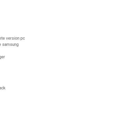
ete version pc
te samsung
ger
rack