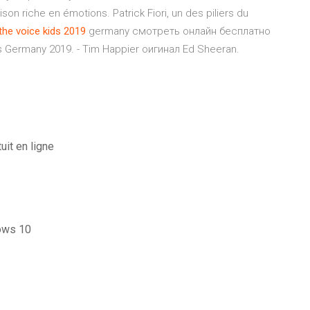
son riche en émotions. Patrick Fiori, un des piliers du
the
voice
kids
2019
germany смотреть онлайн бесплатно
 Germany 2019. - Tim Happier оигинал Ed Sheeran.
it en ligne
ows 10