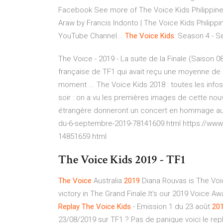
Facebook See more of The Voice Kids Philippine
Araw by Francis Indonto | The Voice Kids Philippi
YouTube Channel...
The
Voice
Kids
: Season 4 - 
The Voice - 2019 - La suite de la Finale (Saison 0
française de TF1 qui avait reçu une moyenne de 3,
moment ... The Voice Kids 2018 : toutes les infos
soir : on a vu les premières images de cette nou
étrangère donneront un concert en hommage aux ..
du-6-septembre-2019-78141609.html https://www.t
14851659.html
The Voice Kids 2019 - TF1
The
Voice
Australia
2019
Diana Rouvas is The Voi
victory in The Grand Finale.It's our 2019 Voice 
Replay
The
Voice
Kids
- Emission 1 du 23 août
20
23/08/2019 sur TF1 ? Pas de panique voici le rep