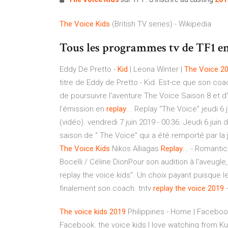
The
Voice
Kids
(British TV series) - Wikipedia
Tous les programmes tv de TF1 en
Eddy De Pretto -
Kid
| Leona Winter |
The
Voice
2
titre de Eddy de Pretto - Kid. Est-ce que son coa
de poursuivre l'aventure The Voice Saison 8 et 
l'émission en
replay
... Replay “The Voice” jeudi 6 
(vidéo). vendredi 7 juin 2019 - 00:36. Jeudi 6 juin
saison de “ The Voice” qui a été remporté par la j
The
Voice
Kids
Nikos Alliagas
Replay
... - Romanti
Bocelli / Céline DionPour son audition à l'aveugle,
replay the voice kids". Un choix payant puisque l
finalement son coach. tntv
replay
the
voice
2019
-
The
voice
kids
2019
Philippines - Home | Faceboo
Facebook. the voice kids I love watching from K