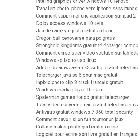
Intel hd graphics driver windows 10 lenovo
Transfert photo iphone vers iphone sans itunes
Comment supprimer une application sur ipad 2
Dolby access windows 10 avis
Jeu de carte yu gi oh gratuit en ligne
Dragon ball xenoverse para pc gratis
Stronghold kingdoms gratuit télécharger compl
Comment enregistrer video youtube sur tablet
Windows xp iso to usb linux
Adobe dreamweaver cs3 setup gratuit téléchar
Telecharger java se 6 pour mac gratuit
Inpixio photo clip 8 crack francais gratuit
Windows media player 10 skin
Spiderman games for pc gratuit télécharger
Total video converter mac gratuit télécharger c
Antivirus gratuit windows 7 360 total security
Comment savoir si on fait tourner un jeux
Collage maker photo grid editor online
Logiciel pour ecrire son livre gratuit en français