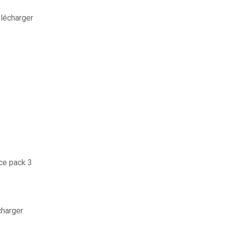
élécharger
ce pack 3
charger