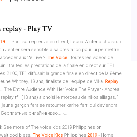
 replay - Play TV
019
|… Pour son épreuve en direct, Leona Winter a choisi un
ch Jenfier sera sensible à sa prestation pour lui permettre
d'accéder aux 2è Live ?
The
Voice
: toutes les vidéos de
juin : toutes les prestations de la finale en direct sur TF1
 dès 21:00, TF1 diffusait la grande finale en direct de la 8ème
eune Whitney, 19 ans, finaliste de l'équipe de Mika.
Replay
c… The Entire Audience With Her Voice The Prayer - Andrea
 replay tf1 (13 ans) a choisi le morceau de nikos alliagas, "
e jeune garçon fera se retourner karine ferri qui deviendra
 Бесплатные онлайн-видео... -…
k See more of The voice kids 2019 Philippines on
uwait god bless.
The
Voice
Kids
Philippines
2019
- Home |