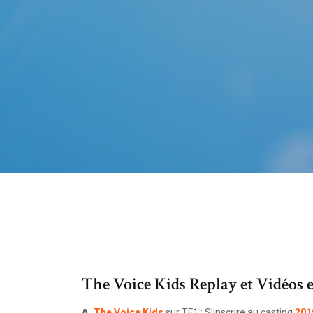
The Voice Kids Replay et Vidéos e
The
Voice
Kids
sur TF1 : S’inscrire au casting
201