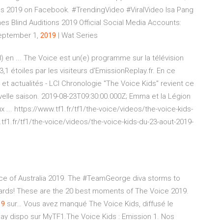
s 2019 on Facebook. #TrendingVideo #ViralVideo Isa Pang
nes Blind Auditions 2019 Official Social Media Accounts:
September 1,
2019
| Wat Series
8) en ... The Voice est un(e) programme sur la télévision
1 étoiles par les visiteurs d'EmissionReplay.fr. En ce
 et actualités - LCI Chronologie "The Voice Kids" revient ce
velle saison. 2019-08-23T09:30:00.000Z; Emma et la Légion
. https://www.tf1.fr/tf1/the-voice/videos/the-voice-kids-
f1.fr/tf1/the-voice/videos/the-voice-kids-du-23-aout-2019-
ce of Australia 2019. The #TeamGeorge diva storms to
Awards! These are the 20 best moments of The Voice 2019.
19
sur… Vous avez manqué The Voice Kids, diffusé le
lay dispo sur MyTF1.The Voice Kids : Emission 1. Nos