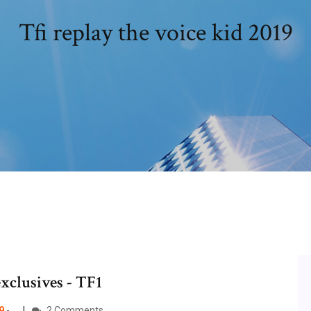
Tfi replay the voice kid 2019
xclusives - TF1
9
-…
2 Comments