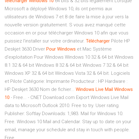
télécharger
Windows
10
64 bits & 32 bits légalement Lorsque
Microsoft a déployé Windows 10, ils ont permis aux
utilisateurs de Windows 7 et 8 de faire la mise à jour vers la
nouvelle version gratuitement. S vous avez manqué cette
occasion en or pour télécharger Windows 10 afin que vous
puissiez l'installer sur votre ordinateur.
Télécharger
Pilote HP
Deskjet 3630 Driver
Pour
Windows
et Mac Système
d'exploitation Pour Windows Windows 10 32 & 64 bit Windows
8.1 32 & 64 bit Windows 8 32 & 64 bit Windows 7 32 & 64 bit
Windows XP 32 & 64 bit Windows Vista 32 & 64 bit. Logiciels
et Pilote Catégorie: Imprimante Producteur : HP Hardware :
HP Deskjet 3630 Nom de fichier...
Windows
Live
Mail
Windows
10
- Free... - CNET Download.com Export Windows Live Mail
data to Microsoft Outlook 2010. Free to try. User rating.
Publisher: Softlay Downloads: 1,983. Mail for Windows 10.
Free. Windows 10 Mail and Calendar. Stay up to date on your
email, manage your schedule and stay in touch with people.
Free.