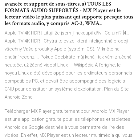
avancée et support de sous-titres. a) TOUS LES
FORMATS AUDIO SUPPORTÉS - MX Player est le
lecteur vidéo le plus puissant qui supporte presque tous
les formats audio, y compris AC-3, WMA...
Apple TV 4K HDR | Lituji, že jsem jí nekoupil dřív | Co umí? [4…
Apple TV 4K HDR - Chytrá televize, která inteligentně propojí
všechny Vaše produkty Apple (systém IOS). Mrkněte na
dnešní recenzi... Pokud Odebíráte můj kanál, tak vám zručeně
neuteče, už žádné video!
Linux — Wikipédia
À l'origine, le
noyau Linux a été développé pour les ordinateurs personnels
compatibles PC, et devait être accompagné des logiciels
GNU pour constituer un système d'exploitation.
Plan du Site -
Android-Zone
Télécharger MX Player gratuitement pour Android MX Player
est une application gratuite pour les téléphones et tablettes
Android de Google destinée à vous permettre de lire des
vidéos. En effet, MX Player est un lecteur multimédia qui vous