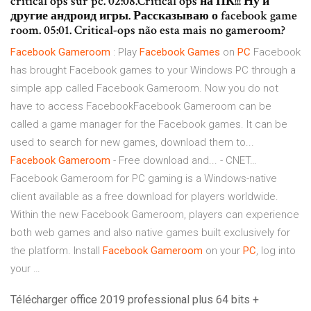
critical ops sur pc. 02:08.Critical ops на ПК!!! Ну и
другие андроид игры. Рассказываю о facebook game
room. 05:01. Critical-ops não esta mais no gameroom?
Facebook
Gameroom
: Play
Facebook
Games
on
PC
Facebook
has brought Facebook games to your Windows PC through a
simple app called Facebook Gameroom. Now you do not
have to access FacebookFacebook Gameroom can be
called a game manager for the Facebook games. It can be
used to search for new games, download them to...
Facebook
Gameroom
- Free download and... - CNET…
Facebook Gameroom for PC gaming is a Windows-native
client available as a free download for players worldwide.
Within the new Facebook Gameroom, players can experience
both web games and also native games built exclusively for
the platform. Install
Facebook
Gameroom
on your
PC
, log into
your …
Télécharger office 2019 professional plus 64 bits +