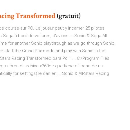
acing
Transformed
(gratuit)
de course sur PC. Le joueur peut y incarner 25 pilotes
ers Sega à bord de voitures, d'avions ... Sonic & Sega All
s time for another Sonic playthrough as we go through Sonic
we start the Grand Prix mode and play with Sonic in the
 Stars Racing Transformed para Pc 1 ... C:\Program Files
ego abren el archivo x360ce que tiene el icono de un
ally for settings) le dan en ... Sonic & All-Stars Racing