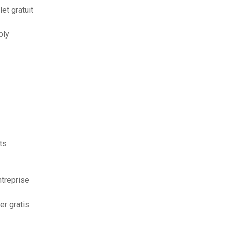
et gratuit
bly
ts
ntreprise
er gratis