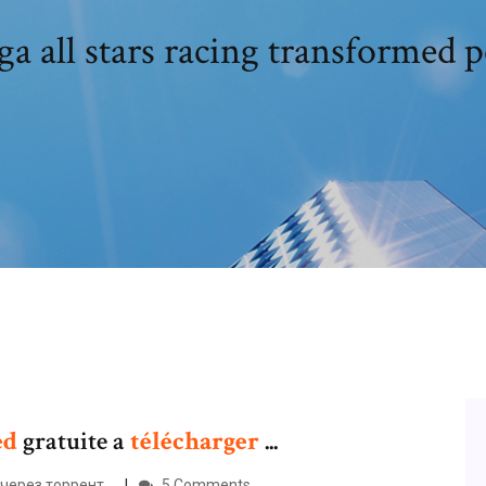
ga all stars racing transformed p
ed
gratuite a
télécharger
...
через торрент...
5 Comments