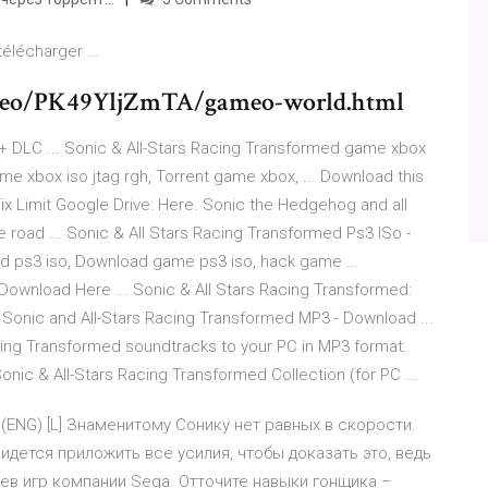
télécharger ...
ideo/PK49YljZmTA/gameo-world.html
 + DLC ... Sonic & All-Stars Racing Transformed game xbox
ame xbox iso jtag rgh, Torrent game xbox, ... Download this
ix Limit Google Drive: Here. Sonic the Hedgehog and all
e road ... Sonic & All Stars Racing Transformed Ps3 ISo -
ed ps3 iso, Download game ps3 iso, hack game ...
Download Here ... Sonic & All Stars Racing Transformed:
. Sonic and All-Stars Racing Transformed MP3 - Download ...
acing Transformed soundtracks to your PC in MP3 format.
onic & All-Stars Racing Transformed Collection (for PC ...
 (ENG) [L] Знаменитому Сонику нет равных в скорости.
придется приложить все усилия, чтобы доказать это, ведь
ев игр компании Sega. Отточите навыки гонщика –