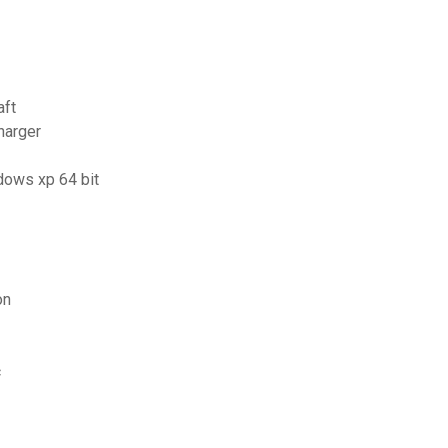
aft
harger
ndows xp 64 bit
on
c