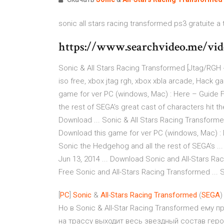
sonic all stars racing transformed ps3 gratuite a 
https://www.searchvideo.me/v
Sonic & All Stars Racing Transformed​ [Jtag/RGH
iso free, xbox jtag rgh, xbox xbla arcade, Hack g
game for ver PC (windows, Mac) : Here – Guide F
the rest of SEGA's great cast of characters hit th
Download ... Sonic & All Stars Racing Transform
Download this game for ver PC (windows, Mac) : 
Sonic the Hedgehog and all the rest of SEGA's ..
Jun 13, 2014 ... Download Sonic and All-Stars R
Free Sonic and All-Stars Racing Transformed ... S
[
PC
]
Sonic
&
All
-
Stars
Racing
Transformed
(
SEGA
)
Но в Sonic & All-Star Racing Transformed ему 
на трассу выходит весь звездный состав геро