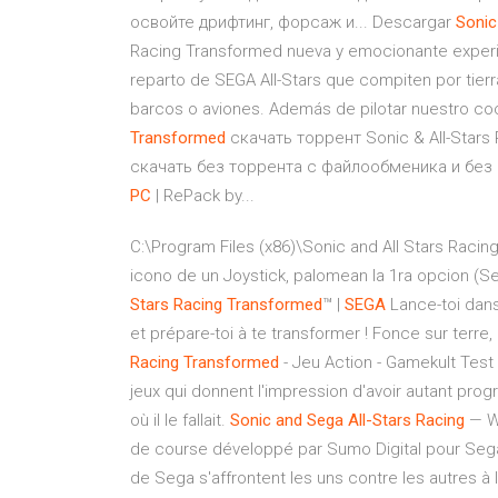
освойте дрифтинг, форсаж и... Descargar
Sonic
Racing Transformed nueva y emocionante experi
reparto de SEGA All-Stars que compiten por tierr
barcos o aviones. Además de pilotar nuestro coc
Transformed
скачать торрент Sonic & All-Star
скачать без торрента с файлообменика и без
PC
| RePack by...
C:\Program Files (x86)\Sonic and All Stars Racin
icono de un Joystick, palomean la 1ra opcion (Sea
Stars
Racing
Transformed
™ |
SEGA
Lance-toi dans
et prépare-toi à te transformer ! Fonce sur terre, 
Racing
Transformed
- Jeu Action - Gamekult Test 
jeux qui donnent l'impression d'avoir autant progr
où il le fallait.
Sonic
and
Sega
All-Stars
Racing
— Wi
de course développé par Sumo Digital pour Sega. 
de Sega s'affrontent les uns contre les autres à 