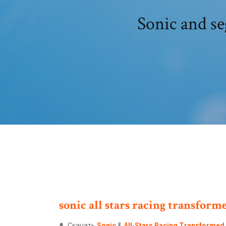
Sonic and se
sonic
all
stars
racing
transform
Скачать
Sonic
&
All
-
Stars
Racing
Transformed