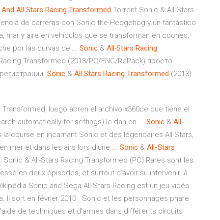
And
All
Stars
Racing
Transformed
Torrent Sonic & All-Stars
encia de carreras con Sonic the Hedgehog y un fantástico
a, mar y aire en vehículos que se transforman en coches,
he por las curvas del...
Sonic
&
All
-
Stars
Racing
s Racing Transformed (2013/PC/ENG/RePack) просто
 регистрации.
Sonic
&
All
-
Stars
Racing
Transformed
(2013)
g Transformed, luego abren el archivo x360ce que tiene el
rch automatically for settings) le dan en ...
Sonic
&
All-
 la course en incarnant Sonic et des légendaires All Stars,
en mer et dans les airs lors d'une ...
Sonic
&
All-Stars
: Sonic & All-Stars Racing Transformed (PC) Rares sont les
essé en deux épisodes, et surtout d'avoir su intervenir là
kipédia Sonic and Sega All-Stars Racing est un jeu vidéo
Il sort en février 2010 . Sonic et les personnages phare
l'aide de techniques et d'armes dans différents circuits