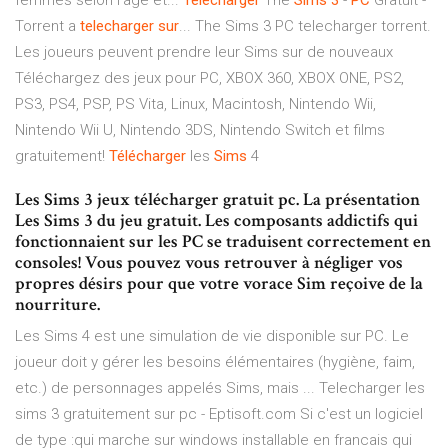
femmes selon l'âge et...
Telecharger
The
Sims
3
-
PC
Gratuit -
Torrent a
telecharger
sur
... The Sims 3 PC telecharger torrent.
Les joueurs peuvent prendre leur Sims sur de nouveaux
Téléchargez des jeux pour PC, XBOX 360, XBOX ONE, PS2,
PS3, PS4, PSP, PS Vita, Linux, Macintosh, Nintendo Wii,
Nintendo Wii U, Nintendo 3DS, Nintendo Switch et films
gratuitement!
Télécharger
les
Sims
4
Les Sims 3 jeux télécharger gratuit pc. La présentation
Les Sims 3 du jeu gratuit. Les composants addictifs qui
fonctionnaient sur les PC se traduisent correctement en
consoles! Vous pouvez vous retrouver à négliger vos
propres désirs pour que votre vorace Sim reçoive de la
nourriture.
Les Sims 4 est une simulation de vie disponible sur PC. Le
joueur doit y gérer les besoins élémentaires (hygiène, faim,
etc.) de personnages appelés Sims, mais ... Telecharger les
sims 3 gratuitement sur pc - Eptisoft.com Si c'est un logiciel
de type :qui marche sur windows installable en francais qui