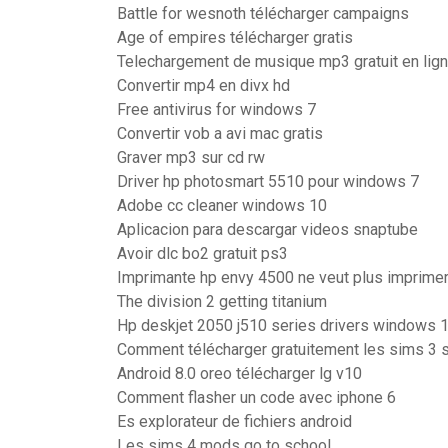
Battle for wesnoth télécharger campaigns
Age of empires télécharger gratis
Telechargement de musique mp3 gratuit en lig
Convertir mp4 en divx hd
Free antivirus for windows 7
Convertir vob a avi mac gratis
Graver mp3 sur cd rw
Driver hp photosmart 5510 pour windows 7
Adobe cc cleaner windows 10
Aplicacion para descargar videos snaptube
Avoir dlc bo2 gratuit ps3
Imprimante hp envy 4500 ne veut plus imprime
The division 2 getting titanium
Hp deskjet 2050 j510 series drivers windows 
Comment télécharger gratuitement les sims 3 s
Android 8.0 oreo télécharger lg v10
Comment flasher un code avec iphone 6
Es explorateur de fichiers android
Les sims 4 mods go to school