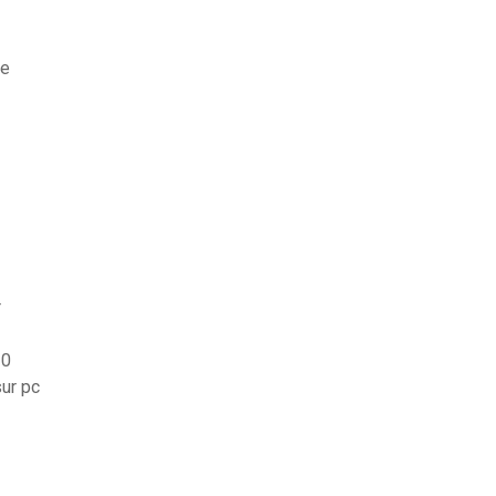
ne
r
10
ur pc