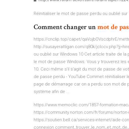
Réinitialiser le mot de passe perdu ou oublié su
Comment changer un
mot
de
pas
https://cnclip.top/capet/qaVojbOVscdphrE/mettre
http://susayerattigan.com/q80k/jclccv.php?jj=hir
ou oublié sur Windows 10 Cet article traite de l
le mot de passe Windows. Vous y trouverez les e
10. Ceci même s’il s’agit du mot de passe de v
de passe perdu - YouTube Commet réinitialiser 
page de démarrage car on a perdu son mot de pas
système afin de ...
https://www.memoclic.com/1857-formation-mac/1
https://community.norton.com/fr/forums/norto
https://soutien.bell.ca/services-internet/aide-co
connexion.comment_trouver_le_nom_et_mot_de_p