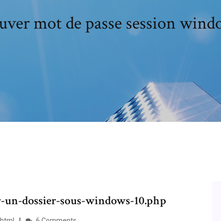
uver mot de passe session wind
er-un-dossier-sous-windows-10.php
.html
6 Comments