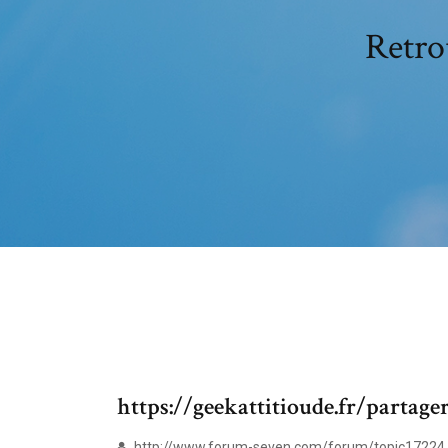
Retro
https://geekattitioude.fr/partag
http://www.forum-seven.com/forum/topic17224