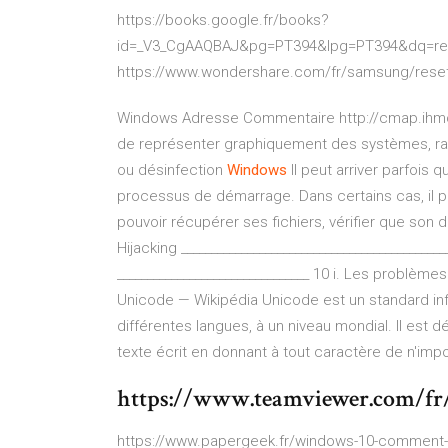
https://books.google.fr/books?
id=_V3_CgAAQBAJ&pg=PT394&lpg=PT394&dq=r
https://www.wondershare.com/fr/samsung/rese
Windows Adresse Commentaire http://cmap.ihmc.
de représenter graphiquement des systèmes, r
ou désinfection
Windows
Il peut arriver parfois
processus de démarrage. Dans certains cas, il pe
pouvoir récupérer ses fichiers, vérifier que son
Hijacking __________________________________________
________________________________ 10 i. Les problèmes 
Unicode — Wikipédia
Unicode est un standard in
différentes langues, à un niveau mondial. Il est
texte écrit en donnant à tout caractère de n'imp
https://www.teamviewer.com/fr
https://www.papergeek.fr/windows-10-comment-p