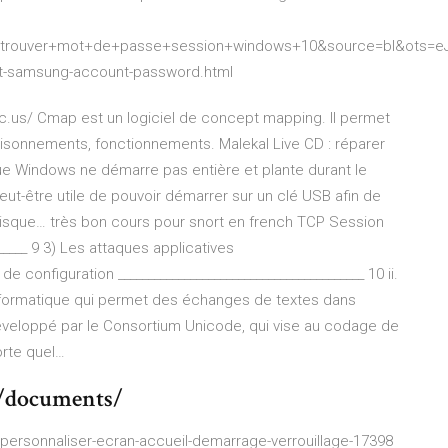
etrouver+mot+de+passe+session+windows+10&source=bl&ots
t-samsung-account-password.html
us/ Cmap est un logiciel de concept mapping. Il permet
aisonnements, fonctionnements.
Malekal Live CD : réparer
 que Windows ne démarre pas entière et plante durant le
ut-être utile de pouvoir démarrer sur un clé USB afin de
 disque…
très bon cours pour snort en french
TCP Session
_______ 9 3) Les attaques applicatives
de configuration _________________________________________ 10 ii.
formatique qui permet des échanges de textes dans
 développé par le Consortium Unicode, qui vise au codage de
orte quel…
/documents/
ersonnaliser-ecran-accueil-demarrage-verrouillage-17398