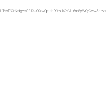
=eJ_TvbE90r&sig=ACfU3U00xw0ptzbD9m_kCvMH6m8pW0yOww&hl