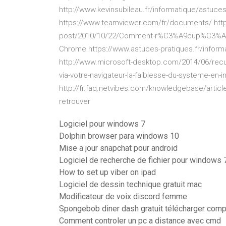
http://www.kevinsubileau.fr/informatique/astuces-
https://www.teamviewer.com/fr/documents/ https
post/2010/10/22/Comment-r%C3%A9cup%C3%A9r
Chrome https://www.astuces-pratiques.fr/inform
http://www.microsoft-desktop.com/2014/06/recu
via-votre-navigateur-la-faiblesse-du-systeme-en-
http://fr.faq.netvibes.com/knowledgebase/artic
retrouver
Logiciel pour windows 7
Dolphin browser para windows 10
Mise a jour snapchat pour android
Logiciel de recherche de fichier pour windows 
How to set up viber on ipad
Logiciel de dessin technique gratuit mac
Modificateur de voix discord femme
Spongebob diner dash gratuit télécharger compl
Comment controler un pc a distance avec cmd