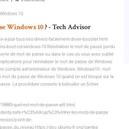
r Windows 10
se
Windows
10
? - Tech Advisor
-a-jour-tous-ses-drivers-facilement-driver-booster.html
ens-boot-cd-windows-10 Réinitialiser le mot de passe perdu
a perte de mot de passe ou dans le cas où vous avez oublié
xplications pour réinitialiser le mot de passe de Windows
otre compte administrateur de Windows. Windows10 : mot
le mot de passe de Windows 10 quand on est bloqué sur la
se. La procédure consiste à bidouiller un fichier
8883-quel-est-mot-de-passe-wifi.html
n-identy-safe-r%C3%A9cup%C3%A9rer-les-mots-de-passe
nnexion/point-de-
asse_du_reseau https://doc.ubuntu-fr.org/samba