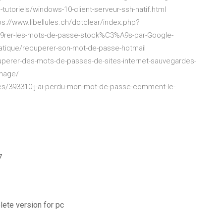
tutoriels/windows-10-client-serveur-ssh-natif.html
://www.libellules.ch/dotclear/index.php?
er-les-mots-de-passe-stock%C3%A9s-par-Google-
atique/recuperer-son-mot-de-passe-hotmail
perer-des-mots-de-passes-de-sites-internet-sauvegardes-
image/
les/393310-j-ai-perdu-mon-mot-de-passe-comment-le-
7
ete version for pc