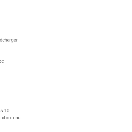
lécharger
pc
ws 10
e xbox one