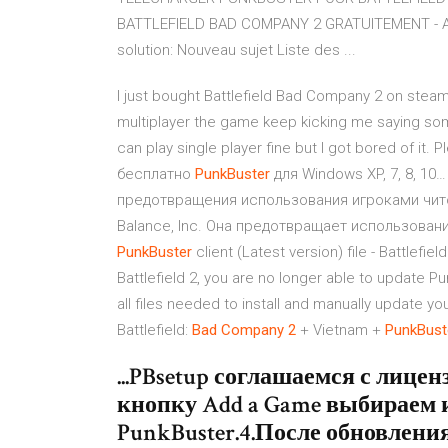
BATTLEFIELD BAD COMPANY 2 GRATUITEMENT - Affi
solution: Nouveau sujet Liste des ...
I just bought Battlefield Bad Company 2 on stea
multiplayer the game keep kicking me saying some 
can play single player fine but I got bored of it
бесплатно
PunkBuster
для Windows XP, 7, 8, 1
предотвращения использования игроками чито
Balance, Inc. Она предотвращает использован
PunkBuster
client (Latest version) file - Battlef
Battlefield 2, you are no longer able to update Pu
all files needed to install and manually update yo
Battlefield:
Bad
Company
2
+ Vietnam +
PunkBust
...PBsetup соглашаемся с лице
кнопку Add a Game выбираем 
PunkBuster.4.После обновлени