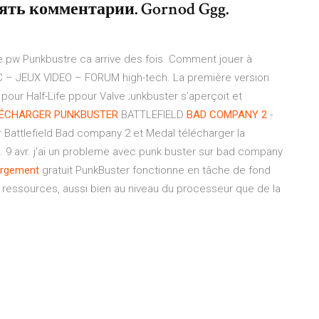
ять комментарии. Gornod Ggg.
.pw Punkbustre ca arrive des fois. Comment jouer à
C – JEUX VIDEO – FORUM high-tech. La première version
our Half-Life ppour Valve ;unkbuster s’aperçoit et
ÉCHARGER
PUNKBUSTER
BATTLEFIELD
BAD
COMPANY
2
-
ur Battlefield Bad company 2 et Medal télécharger la
. 9 avr. j'ai un probleme avec punk buster sur bad company
argement
gratuit PunkBuster fonctionne en tâche de fond
e ressources, aussi bien au niveau du processeur que de la