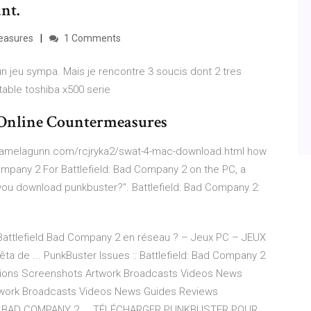
nt.
easures
1 Comments
n jeu sympa. Mais je rencontre 3 soucis dont 2 tres
table toshiba x500 serie
Online Countermeasures
p://pamelagunn.com/rcjryka2/swat-4-mac-download.html how
mpany 2 For Battlefield: Bad Company 2 on the PC, a
u download punkbuster?". Battlefield: Bad Company 2:
 Battlefield Bad Company 2 en réseau ? – Jeux PC – JEUX
a de ... PunkBuster Issues :: Battlefield: Bad Company 2
ussions Screenshots Artwork Broadcasts Videos News
twork Broadcasts Videos News Guides Reviews
BAD COMPANY 2 ... TÉLÉCHARGER PUNKBUSTER POUR