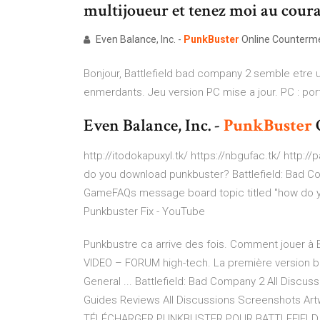
multijoueur et tenez moi au coura
Even Balance, Inc. -
PunkBuster
Online Counterm
Bonjour, Battlefield bad company 2 semble etre u
enmerdants. Jeu version PC mise a jour. PC : por
Even Balance, Inc. -
PunkBuster
http://itodokapuxyl.tk/ https://nbgufac.tk/ htt
do you download punkbuster? Battlefield: Bad Co
GameFAQs message board topic titled "how do yo
Punkbuster Fix - YouTube
Punkbustre ca arrive des fois. Comment jouer à
VIDEO – FORUM high-tech. La première version bêt
General ... Battlefield: Bad Company 2 All Disc
Guides Reviews All Discussions Screenshots Ar
TÉLÉCHARGER PUNKBUSTER POUR BATTLEFIELD 