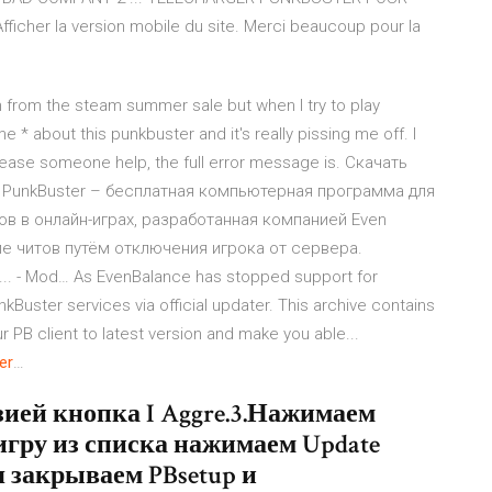
cher la version mobile du site. Merci beaucoup pour la
m from the steam summer sale but when I try to play
* about this punkbuster and it's really pissing me off. I
. Please someone help, the full error message is. Скачать
0… PunkBuster – бесплатная компьютерная программа для
в в онлайн-играх, разработанная компанией Even
ие читов путём отключения игрока от сервера.
ield... - Mod… As EvenBalance has stopped support for
nkBuster services via official updater. This archive contains
ur PB client to latest version and make you able...
er
…
нзией кнопка I Aggre.3.Нажимаем
игру из списка нажимаем Update
я закрываем PBsetup и