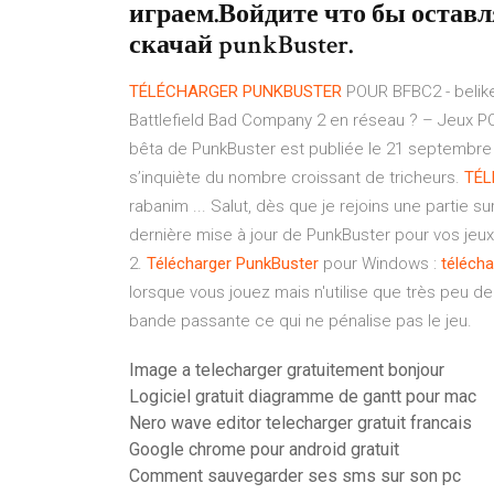
играем.Войдите что бы оставл
скачай punkBuster.
TÉLÉCHARGER
PUNKBUSTER
POUR BFBC2 - belike
Battlefield Bad Company 2 en réseau ? – Jeux P
bêta de PunkBuster est publiée le 21 septembre p
s’inquiète du nombre croissant de tricheurs.
TÉL
rabanim ... Salut, dès que je rejoins une partie s
dernière mise à jour de PunkBuster pour vos jeux
2.
Télécharger
PunkBuster
pour Windows :
téléch
lorsque vous jouez mais n'utilise que très peu d
bande passante ce qui ne pénalise pas le jeu.
Image a telecharger gratuitement bonjour
Logiciel gratuit diagramme de gantt pour mac
Nero wave editor telecharger gratuit francais
Google chrome pour android gratuit
Comment sauvegarder ses sms sur son pc