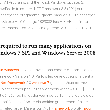
lick All Programs, and then click Windows Update. 2.
wsFacile.fr Installer .NET Framework 3.5 (SP1) sur
harger ce programme (garanti sans virus) : Télécharger
35.exe – Téléchargé 1029032 fois – 3 MB. 2. L’installer.
r, Paramètres. 2. Choisir Système. 3. Cant install .NET
 required to run many applications on
 Windows 7 SP1 and Windows Server 2008
ur
Windows
... Nous n'avons pas encore d'informations sur
amework Version 4.0. Parfois les développeurs tardent à
r
Net
framework
2 0
windows
7
gratuit ... Vous pouvez
es plate formes populaires y compris windows 10 8 [...] 1 8 7
t dérivés red hat et dérivés mac os 10 , trois logiciels de
ositives mis à votre disposition gratuitement / suite
 ... Télécharger Mise à jour .NET
Framework
3.5 SP1
pour