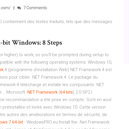
c.com/
7 Comments
0 contiennent des textes traduits, tels que des messages
-bit Windows: 8 Steps
r higher) to work, so you'll be prompted during setup to
ompatible with the following operating systems: Windows 10,
rk
4 (programme d'installation Web) NET Framework 4 est
tions pour cibler .NET Framework 4. Le package du
amework 4 télécharge et installe les composants .NET
... Microsoft .
NET
Framework
(
64
bits
) 2.0 SP2 |
tre recommandation a été prise en compte. Sorti en aout
n préinstallée et livrée avec Windows 10. Cette version
 entre autres des améliorations en termes de sécurité, de
dows
7
64-bit
- WindowsPRO.eu Install the .Net Framework