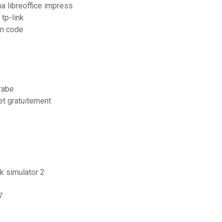
 libreoffice impress
tp-link
on code
arabe
et gratuitement
k simulator 2
7