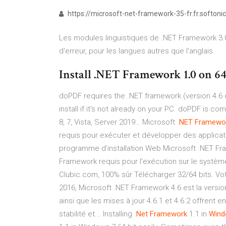
https://microsoft-net-framework-35-fr.fr.softoni
Les modules linguistiques de .NET Framework 3.
d'erreur, pour les langues autres que l'anglais.
Install .NET Framework 1.0 on 64
doPDF requires the .NET framework (version 4.6 o
install if it's not already on your PC. doPDF is c
8, 7, Vista, Server 2019… Microsoft .
NET
Framewo
requis pour exécuter et développer des applica
programme d'installation Web Microsoft .NET Fr
Framework requis pour l'exécution sur le système
Clubic.com, 100% sûr Télécharger 32/64 bits. Vo
2016, Microsoft .NET Framework 4.6 est la versio
ainsi que les mises à jour 4.6.1 et 4.6.2 offrent
stabilité et... Installing .
Net
Framework
1.1 in
Win