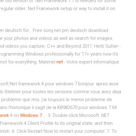
the old version of .Net Framework 1.1 is needed for some
egular older .Net Framework setup or way to install it on
m deutsch for…
Free sony.net pm deutsch download
e your photos and videos as well as search for images.
and videos you capture.
C++ and Beyond 2011: Herb Sutter -
gramming Windows professionally for 17+ years now it's
not for everything.
Materiel.
net
- Votre expert informatique
soft.Net framework 4 pour windows 7 bonjour. apres avoir
utils Stebner pour toutes les versions comme vous avez deja
probleme que moi. j'ai toujours le meme probleme de
dans l'historique il sagit de la KB982670 pour windows 7 64
work
4 on
Windows
7
... 3. Double-click Microsoft .NET
Framework 4 Client Profile to its original state, and then
Finish. 6. Click Restart Now to restart your computer. 7. To