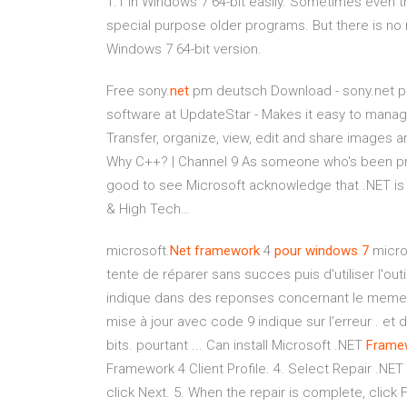
1.1 in Windows 7 64-bit easily. Sometimes even 
special purpose older programs. But there is no r
Windows 7 64-bit version.
Free sony.
net
pm deutsch Download - sony.net p
software at UpdateStar - Makes it easy to manag
Transfer, organize, view, edit and share images 
Why C++? | Channel 9
As someone who's been pro
good to see Microsoft acknowledge that .NET is 
& High Tech…
microsoft.
Net
framework
4
pour
windows
7
micro
tente de réparer sans succes puis d'utiliser l'o
indique dans des reponses concernant le meme 
mise à jour avec code 9 indique sur l'erreur . et 
bits. pourtant ... Can install Microsoft .NET
Frame
Framework 4 Client Profile. 4. Select Repair .NET 
click Next. 5. When the repair is complete, click 