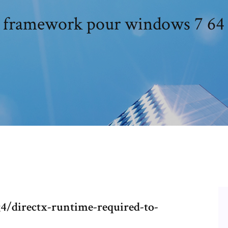
 framework pour windows 7 64 
g4/directx-runtime-required-to-