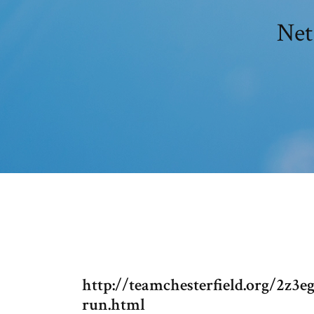
Net
http://teamchesterfield.org/2z3e
run.html