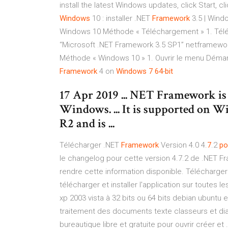
install the latest Windows updates, click Start, c
Windows
10 : installer .NET
Framework
3.5 | Windo
Windows 10 Méthode « Téléchargement » 1. Téléc
“Microsoft .NET Framework 3.5 SP1” netframework
Méthode « Windows 10 » 1. Ouvrir le menu Démarre
Framework
4 on
Windows
7
64
-
bit
17 Apr 2019 ... NET Framework is
Windows. ... It is supported on
R2 and is ...
Télécharger .NET
Framework
Version 4.0 4.
7
.2
po
le changelog pour cette version 4.7.2 de .NET Fr
rendre cette information disponible. Télécharge
télécharger et installer l'application sur toutes l
xp 2003 vista à 32 bits ou 64 bits debian ubuntu e
traitement des documents texte classeurs et diap
bureautique libre et gratuite pour ouvrir créer et