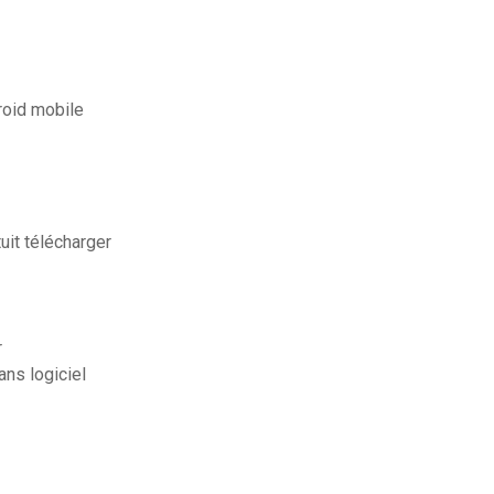
roid mobile
uit télécharger
r
ns logiciel