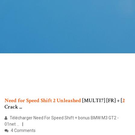
Need
for
Speed
Shift
2
Unleashed
[MULTI7] [FR] + [
2
Crack ...
Télécharger Need For Speed Shift + bonus BMW M3 GT2 -
01net ...
4 Comments