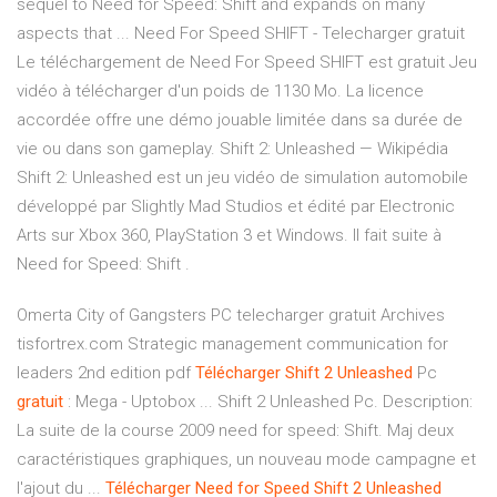
sequel to Need for Speed: Shift and expands on many
aspects that ... Need For Speed SHIFT - Telecharger gratuit
Le téléchargement de Need For Speed SHIFT est gratuit Jeu
vidéo à télécharger d'un poids de 1130 Mo. La licence
accordée offre une démo jouable limitée dans sa durée de
vie ou dans son gameplay. Shift 2: Unleashed — Wikipédia
Shift 2: Unleashed est un jeu vidéo de simulation automobile
développé par Slightly Mad Studios et édité par Electronic
Arts sur Xbox 360, PlayStation 3 et Windows. Il fait suite à
Need for Speed: Shift .
Omerta City of Gangsters PC telecharger gratuit Archives
tisfortrex.com
Strategic management communication for
leaders 2nd edition pdf
Télécharger
Shift
2
Unleashed
Pc
gratuit
: Mega - Uptobox ... Shift 2 Unleashed Pc. Description:
La suite de la course 2009 need for speed: Shift. Maj deux
caractéristiques graphiques, un nouveau mode campagne et
l'ajout du ...
Télécharger
Need
for
Speed
Shift
2
Unleashed