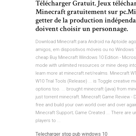
Télécharger Gratuit. Jeux téléchar
Minecraft gratuitement sur pc.Mi
getter de la production indépend
doivent choisir un personnage.
Download Minecraft para Android na Aptoide agor
amigos, em dispositivos móveis ou no Windows 1
cheap Buy Minecraft Windows 10 Edition - Microsof
mode with unlimited resources or mine deep into th
learn more at minecraft.net/realms. Minecraft W10
W10 Trial Tools (Release) ... is Toggle creative 
options too. ... brought minecraft (java) from min
just torrent minecraft. Minecraft Game Review -
free and build your own world over and over again! .
Minecraft Support; Game Created ... There are u
players to ...
Telecharger stop pub windows 10