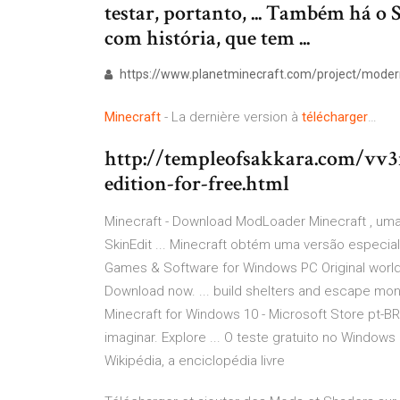
testar, portanto, ... Também há 
com história, que tem ...
https://www.planetminecraft.com/project/moder
Minecraft
- La dernière version à
télécharger
…
http://templeofsakkara.com/vv3
edition-for-free.html
Minecraft - Download ModLoader Minecraft , uma 
SkinEdit ... Minecraft obtém uma versão especial
Games & Software for Windows PC Original wor
Download now. ... build shelters and escape mons
Minecraft for Windows 10 - Microsoft Store pt-BR
imaginar. Explore ... O teste gratuito no Windows
Wikipédia, a enciclopédia livre