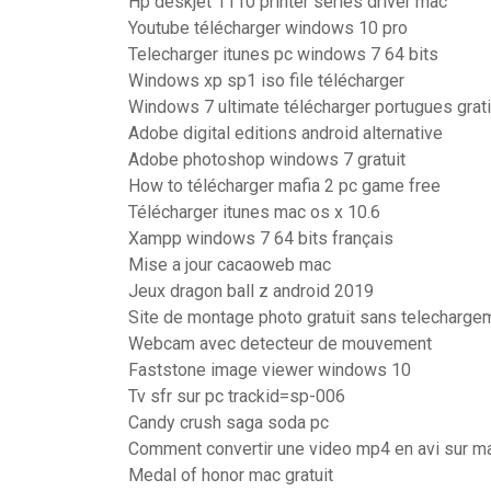
Hp deskjet 1110 printer series driver mac
Youtube télécharger windows 10 pro
Telecharger itunes pc windows 7 64 bits
Windows xp sp1 iso file télécharger
Windows 7 ultimate télécharger portugues grat
Adobe digital editions android alternative
Adobe photoshop windows 7 gratuit
How to télécharger mafia 2 pc game free
Télécharger itunes mac os x 10.6
Xampp windows 7 64 bits français
Mise a jour cacaoweb mac
Jeux dragon ball z android 2019
Site de montage photo gratuit sans telecharge
Webcam avec detecteur de mouvement
Faststone image viewer windows 10
Tv sfr sur pc trackid=sp-006
Candy crush saga soda pc
Comment convertir une video mp4 en avi sur m
Medal of honor mac gratuit