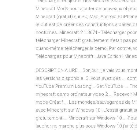
Télécharger et ajouter des Mods et Shaders sur
Minecraft Mods pour ajouter de nouveaux objets 
Minecraft (gratuit) sur PC, Mac, Android et iPho
le but est de créer des constructions à bases 
nocturnes. Minecraft 2.1.3674 - Télécharger pour
télécharger Minecraft gratuitement n'etait pas 
quand-même télécharger la démo. Par contre, 
Téléchargez pour Minecraft : Java Edition | Minec
DESCRIPTION A LIRE !!! Bonjour , je vais vous m
les versions disponible .Si vous avez des ... co
YouTube Premium Loading... Get YouTube ... Fin
minecraft demo ordinateur video 2 ... Recevoir M
mode Créatif ... Les mondes/sauvegardes de Mi
avec Minecraft sur Windows 10 ! L'essai gratuit 
gratuitement ... Minecraft sur Windows 10 ... Pou
laucher ne marche plus sous Windows 10 j’ai tél