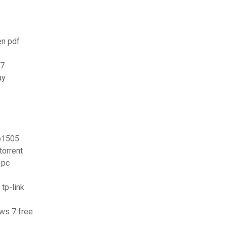
en pdf
 7
ay
 p1505
torrent
 pc
tp-link
ows 7 free