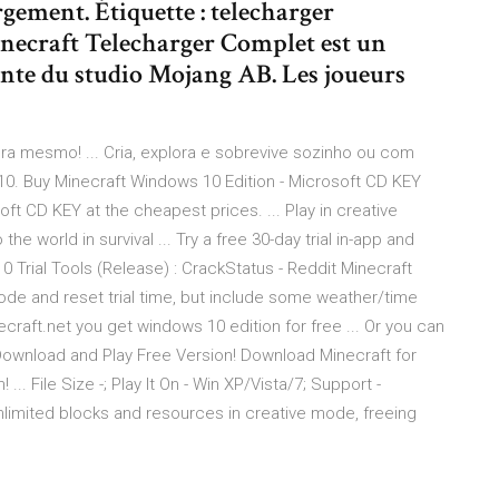
gement. Étiquette : telecharger
necraft Telecharger Complet est un
ante du studio Mojang AB. Les joueurs
a mesmo! ... Cria, explora e sobrevive sozinho ou com
0. Buy Minecraft Windows 10 Edition - Microsoft CD KEY
t CD KEY at the cheapest prices. ... Play in creative
e world in survival ... Try a free 30-day trial in-app and
 Trial Tools (Release) : CrackStatus - Reddit Minecraft
mode and reset trial time, but include some weather/time
ecraft.net you get windows 10 edition for free ... Or you can
 Download and Play Free Version! Download Minecraft for
.. File Size -; Play It On - Win XP/Vista/7; Support -
nlimited blocks and resources in creative mode, freeing