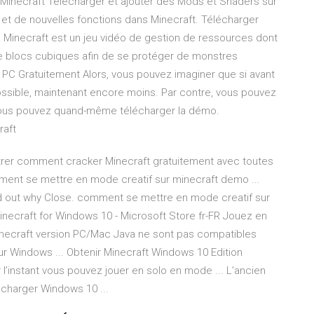
 Minecraft Télécharger et ajouter des Mods et Shaders sur
et de nouvelles fonctions dans Minecraft. Télécharger
ne Minecraft est un jeu vidéo de gestion de ressources dont
de blocs cubiques afin de se protéger de monstres
 PC Gratuitement Alors, vous pouvez imaginer que si avant
possible, maintenant encore moins. Par contre, vous pouvez
vous pouvez quand-même télécharger la démo.
raft
ontrer comment cracker Minecraft gratuitement avec toutes
mment se mettre en mode creatif sur minecraft demo ...
d out why Close. comment se mettre en mode creatif sur
inecraft for Windows 10 - Microsoft Store fr-FR Jouez en
necraft version PC/Mac Java ne sont pas compatibles
sur Windows ... Obtenir Minecraft Windows 10 Edition
r l’instant vous pouvez jouer en solo en mode ... L’ancien
écharger Windows 10 ...