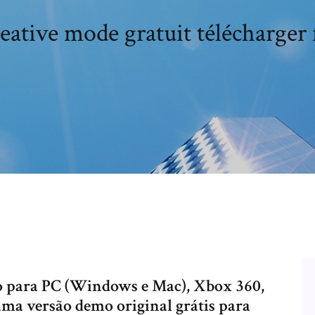
eative mode gratuit télécharge
ogo para PC (Windows e Mac), Xbox 360,
uma versão demo original grátis para