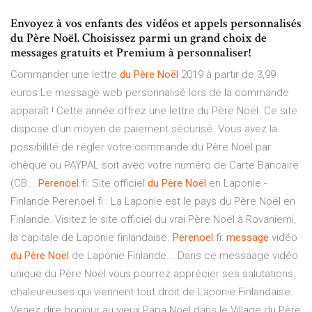
Envoyez à vos enfants des vidéos et appels personnalisés
du Père Noël. Choisissez parmi un grand choix de
messages gratuits et Premium à personnaliser!
Commander une lettre
du
Père
Noël
2019 à partir de 3,99
euros Le message web personnalisé lors de la commande
apparaît ! Cette année offrez une lettre du Père Noël. Ce site
dispose d'un moyen de paiement sécurisé. Vous avez la
possibilité de régler votre commande du Père Noël par
chèque ou PAYPAL soit avec votre numéro de Carte Bancaire
(CB...
Perenoel
.fi: Site officiel
du
Père
Noël
en Laponie -
Finlande Perenoel.fi : La Laponie est le pays du Père Noël en
Finlande. Visitez le site officiel du vrai Père Noël à Rovaniemi,
la capitale de Laponie finlandaise.
Perenoel
.fi:
message
vidéo
du
Père
Noël
de Laponie Finlande... Dans ce messaage vidéo
unique du Père Noël vous pourrez apprécier ses salutations
chaleureuses qui viennent tout droit de Laponie Finlandaise.
Venez dire bonjour au vieux Papa Noël dans le Village du Père