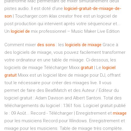
plateforme Mac permettant de mixer simultanément deux
pistes audio. Il est doté d’une
logiciel-gratuit-de-mixage-de-
son
| Toucharger.com iklax creator free est un logiciel de
post production qui intervient après votre séquenceur et...
Un
logiciel
de
mix professionnel – Music Maker Live Edition
Comment mixer
des
sons
: les
logiciels
de
mixage
Grace à
des logiciels de mixage, vous pouvez facilement transformer
votre ordinateur en une table de mixage. Ci-dessous, les
logiciels de mixage Télécharger Mixxx
gratuit
| Le
logiciel
gratuit
Mixxx est un logiciel libre de mixage pour DJ, offrant
tout le nécessaire pour créer des mixages live. Il vous
permet de faire des BeatMatch et des Auteur / Editeur du
logiciel gratuit : Adam Davison and Albert Santoni. Total des
téléchargements du logiciel : 1361 fois. Logiciel gratuit publié
le : 09 Août... Record - Télécharger | Enregistrement et
mixage
pour les musiciens Record pour Windows. Enregistrement et
mixage pour les musiciens. Table de mixage très complète.