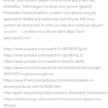
iPhone'' directement depuis votre iPhone grâce aux FAQ
AndroMac. Télécharger Localiser mon Iphone (gratuit)
Principales fonctionnalités Localiser mon Iphone est une
application dédiée à la recherche d'un iPhone. Elle vous
permet de rechercher le vôtre où celui d'un autre en utilisant
un autre ... ‎Localiser mon iPhone dans l’App Store -
apps.apple.com
https://www.youtube.com/watch?v=RKOWUROgUtA
https://www.youtube.com/watch?v=2ps-8tTe0_Q
https://www.youtube.com/watch?v=6twV0J_Ah4Q
https://www.commentcamarche.net/download/telecharger-
34097927-localiser-mon-iphone
https://www.01net.com/astuces/comment-localiser-un-
iphone-perdu-ou-vole-1679256.html
http://apple.ivea.pf/faq2/faq/comment_desactiver_la_fonction_
https://solutionsmac.ch/comment-fonctionne-localiser-mon-
iphone/