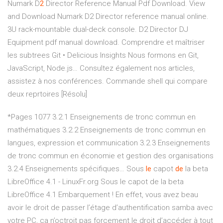
Numark D
2
Director Reference Manual Pdf Download.
View
and Download Numark D2 Director reference manual online.
3U rack-mountable dual-deck console. D2 Director DJ
Equipment pdf manual download.
Comprendre et maîtriser
les subtrees Git • Delicious Insights
Nous formons en Git,
JavaScript, Node.js… Consultez également nos articles,
assistez à nos conférences. Commande shell qui compare
deux reprtoires [Résolu]
*Pages 1077
3.2.1 Enseignements de tronc commun en
mathématiques 3.2.2 Enseignements de tronc commun en
langues, expression et communication 3.2.3 Enseignements
de tronc commun en économie et gestion des organisations
3.2.4 Enseignements spécifiques…
Sous
le
capot
de
la beta
LibreOffice 4.1 - LinuxFr.org
Sous le capot de la beta
LibreOffice 4.1
Embarquement !
En effet, vous avez beau
avoir le droit de passer l’étage d’authentification samba avec
votre PC, ça n’octroit pas forcement le droit d’accéder à tout