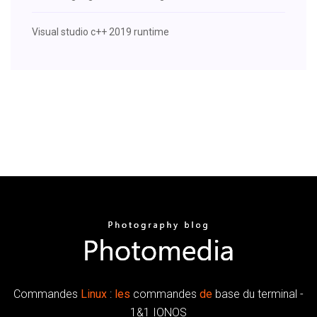
Visual studio c++ 2019 runtime
Commandes
Linux
:
les
commandes
de
base du terminal -
1&1 IONOS