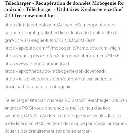
Télécharger - Récupération de données Mobogenie for
android - Télécharger - Utilitaires Xvideoservicethief
2.4.1 free download for ...
https://fr-fr.facebook.com/AuthenticGames/posts/quer-
baixar-minecraft-pocket-edition-atualizado-totalmente-de-
gra%C4%87a-segue-tutori/731900860237980/
https://apkpure.com/fr/mobogenie/name.app.com.khjgjh
https://matjarplay.com/en/category/entertainment/61/55
https://www.jaleco.com/android
https://apkoftheday.co/mobogenie-apk-download/
https://fullservicecircus.com/gallery/gta-san-andreas-
download-for-android-mobogenie
Telecharger Gta San Andreas PC Gratuit Telecharger Gta San
Andreas PC Si vous cherchez le meilleur jeu d'action-
aventure, GTA San Andreas est ce que vous voulez le plus. Il
a été libéré en 2005, édité et développé par Rockstar Games.
Jouer a gta gratuitement sans telecharger -