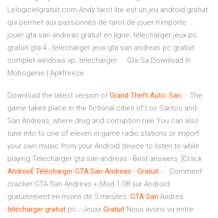
Lelogicielgratuit.com Andy tarot lite est un jeu android gratuit
qui permet aux passionnés de tarot de jouer n’importe ...
jouer gta san andreas gratuit en ligne; telecharger jeux pc
gratuit gta 4 ; telecharger jeux gta san andreas pc gratuit
complet windows xp; telecharger ... Gta Sa Download In
Mobogenie | Apkfreeze
Download the latest version of
Grand
Theft
Auto
:
San
… The
game takes place in the fictional cities of Los Santos and
San Andreas, where drug and corruption rule.You can also
tune into to one of eleven in-game radio stations or import
your own music from your Android device to listen to while
playing.Telecharger gta san andreas - Best answers. [Crack
Android
]
Télécharger
GTA
San
Andreas
-
Gratuit
-… Comment
cracker GTA San Andreas + Mod 1.08 sur Android
gratuitement en moins de 5 minutes.
GTA
San
Andres
télécharger
gratuit
pc - Jeuxx
Gratuit
Nous avons vu entre