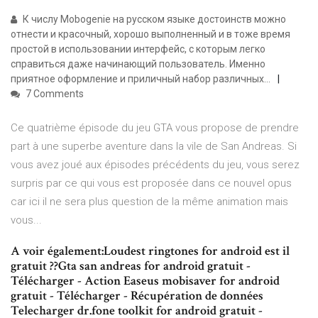
К числу Mobogenie на русском языке достоинств можно
отнести и красочный, хорошо выполненный и в тоже время
простой в использовании интерфейс, с которым легко
справиться даже начинающий пользователь. Именно
приятное оформление и приличный набор различных...
7 Comments
Ce quatrième épisode du jeu GTA vous propose de prendre
part à une superbe aventure dans la vile de San Andreas. Si
vous avez joué aux épisodes précédents du jeu, vous serez
surpris par ce qui vous est proposée dans ce nouvel opus
car ici il ne sera plus question de la même animation mais
vous...
A voir également:Loudest ringtones for android est il
gratuit ??Gta san andreas for android gratuit -
Télécharger - Action Easeus mobisaver for android
gratuit - Télécharger - Récupération de données
Telecharger dr.fone toolkit for android gratuit -