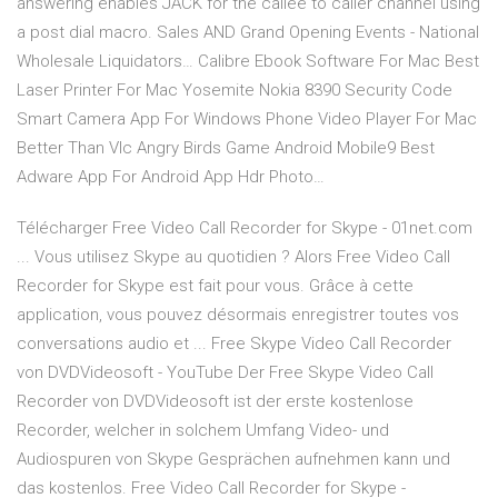
answering enables JACK for the callee to caller channel using
a post dial macro.
Sales AND Grand Opening Events - National
Wholesale Liquidators…
Calibre Ebook Software For Mac Best
Laser Printer For Mac Yosemite Nokia 8390 Security Code
Smart Camera App For Windows Phone Video Player For Mac
Better Than Vlc Angry Birds Game Android Mobile9 Best
Adware App For Android App Hdr Photo…
Télécharger Free Video Call Recorder for Skype - 01net.com
... Vous utilisez Skype au quotidien ? Alors Free Video Call
Recorder for Skype est fait pour vous. Grâce à cette
application, vous pouvez désormais enregistrer toutes vos
conversations audio et ... Free Skype Video Call Recorder
von DVDVideosoft - YouTube Der Free Skype Video Call
Recorder von DVDVideosoft ist der erste kostenlose
Recorder, welcher in solchem Umfang Video- und
Audiospuren von Skype Gesprächen aufnehmen kann und
das kostenlos. Free Video Call Recorder for Skype -