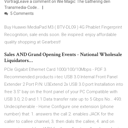
VortragLeave a comment on Wie Magic: The Gathering den
Transmedia-Code…
5 Comments
Buy Huawei MediaPad M3 ( BTV-DL09 ) 4G Phablet Fingerprint
Recognition, sale ends soon. Be inspired: enjoy affordable
quality shopping at Gearbest!
Sales AND Grand Opening Events - National Wholesale
Liquidators…
PCIe Gigabit Ethernet Card 1000/100/10Mbps - PDF
3
Recommended products i-tec USB 3.0 Internal Front Panel
Extender 2 Port P/N: U3Extend 2x USB 3.0 port Installation into
free 3.5" bay on the front panel of your PC Compatible with
USB 3.0, 2.0 and 1.1 Data transfer rate up to 5 Gbps No…
493:
Undecipherable - Home
Configure one extension (phone
number) that: 1. answers the call 2. enables JACK for the
caller to callee channel, 3. then dials the callee, 4. and on