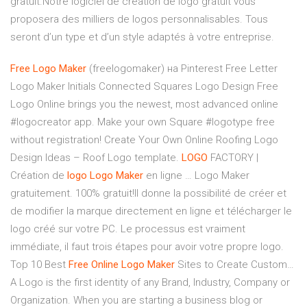
gratuit.Notre logiciel de création de logo gratuit vous
proposera des milliers de logos personnalisables. Tous
seront d’un type et d’un style adaptés à votre entreprise.
Free
Logo
Maker
(freelogomaker) на Pinterest Free Letter
Logo Maker Initials Connected Squares Logo Design Free
Logo Online brings you the newest, most advanced online
#logocreator app. Make your own Square #logotype free
without registration! Create Your Own Online Roofing Logo
Design Ideas – Roof Logo template.
LOGO
FACTORY |
Création de
logo
Logo
Maker
en ligne … Logo Maker
gratuitement. 100% gratuit!Il donne la possibilité de créer et
de modifier la marque directement en ligne et télécharger le
logo créé sur votre PC. Le processus est vraiment
immédiate, il faut trois étapes pour avoir votre propre logo.
Top 10 Best
Free
Online
Logo
Maker
Sites to Create Custom…
A Logo is the first identity of any Brand, Industry, Company or
Organization. When you are starting a business blog or