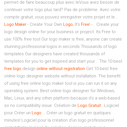
permet de faire beaucoup plus avec leVous avez besoin de
continuer votre logo plus tard? Pas de problème. Avec votre
compte gratuit, vous pouvez enregistrer votre projet et le...
Logo
Maker
- Create Your Own
Logo
, It's
Free
! -… Create your
logo design online for your business or project. Its Free to
use.100% free tool Our logo maker is free, anyone can create
stunning professional logos in seconds.Thousands of logo
templates Our designers have created thousands of
templates for you to get inspired and start your... The 10 best
free
logo
design
online
without
registration
Get 10 best free
online logo designer website without installation. The benefit
of using free online logo maker tool is you can run it on any
operating system. Best online logo designer for Windows,
Mac, Linux, and any other platform because it’s a web-based
so no compatibility issue. Création de
Logo
Gratuit
: Logiciel
pour Créer un
Logo
… Créer un logo gratuit en quelques
minutes! Logiciel pour la création d'un logo professionnel