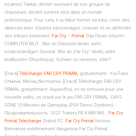
incarnez Takkar, dernier survivant de son groupe de
chasseurs, devant survivre seul dans un monde
préhistorique. Pour cela, il va falloir former sa tribu, créer des
alliances avec d'autres personnages, chasser et se défendre
des tribues ennemies.
Far
Cry
–
Primal
: Das Feuer erlischt -
COMPUTER BILD… Wer an Steinzeit denkt, sieht
bodenständigen Survival. Wer an „Far Cry“ denkt, sieht
knallbunten Shooterpop. Schwer zu vereinen, oder?
[Crack]
Télécharger
FAR
CRY
PRIMAL
gratuitement - YouTube
Отмена. Месяц бесплатно. [Crack] Télécharger FAR CRY
PRIMAL gratuitement. Aujourd'hui, on se retrouve pour une
nouvelle vidéo, un crack sur le jeu FAR CRY PRIMAL. DAYS
GONE 10 Minutes de Gameplay (PS4 Demo Zombies) -
Продолжительность: 10:27 Trailers FR 4 689 949...
Far
Cry
Primal
Telecharger
Gratuit PC.
Far
Cry
Primal
Version...
Bienvenue extrêmement dangereux Far Cry Primal