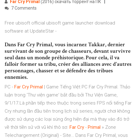
Far
Cry
Primal
(2016) скачать торрент на ПК
7 Comments
Free ubisoft official ubisoft game launcher download
software at UpdateStar -
Dans Far Cry Primal, vous incarnez Takkar, dernier
survivant de son groupe de chasseurs, devant survivre
seul dans un monde préhistorique. Pour cela, il va
falloir former sa tribu, créer des alliances avec d'autres
personnages, chasser et se défendre des tribues
ennemies.
PC -
Far
Cry
Primal
| Game Tiếng Việt PC Far Cry Primal. Thảo
luận trong 'Thư viện game' bắt đầu bởi Thư Viện Game,
9/1/17.Là phần tiếp theo thuộc trong series FPS nổi tiếng Far
Cry nhưng lần đầu tiên trong lịch sử series, người chơi không
được sử dụng các loại súng ống hiện đại mà thay vào đó trở
về thời tiền sử với vũ khí thô sơ.
Far
Cry
-
Primal
» Zone
Telechargement (Original) - Site… Dans Far Cry Primal, vous