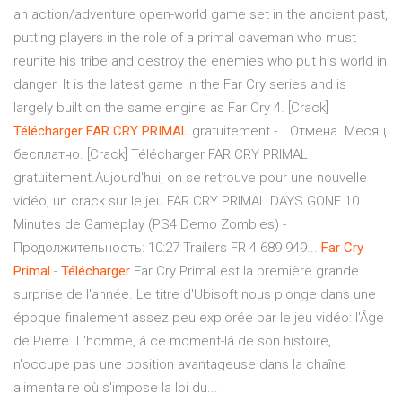
an action/adventure open-world game set in the ancient past,
putting players in the role of a primal caveman who must
reunite his tribe and destroy the enemies who put his world in
danger. It is the latest game in the Far Cry series and is
largely built on the same engine as Far Cry 4. [Crack]
Télécharger
FAR
CRY
PRIMAL
gratuitement -… Отмена. Месяц
бесплатно. [Crack] Télécharger FAR CRY PRIMAL
gratuitement.Aujourd'hui, on se retrouve pour une nouvelle
vidéo, un crack sur le jeu FAR CRY PRIMAL.DAYS GONE 10
Minutes de Gameplay (PS4 Demo Zombies) -
Продолжительность: 10:27 Trailers FR 4 689 949...
Far
Cry
Primal
-
Télécharger
Far Cry Primal est la première grande
surprise de l'année. Le titre d'Ubisoft nous plonge dans une
époque finalement assez peu explorée par le jeu vidéo: l'Âge
de Pierre. L'homme, à ce moment-là de son histoire,
n'occupe pas une position avantageuse dans la chaîne
alimentaire où s'impose la loi du...