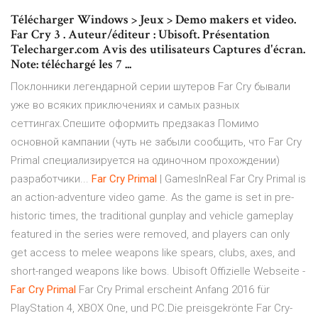
Télécharger Windows > Jeux > Demo makers et video.
Far Cry 3 . Auteur/éditeur : Ubisoft. Présentation
Telecharger.com Avis des utilisateurs Captures d'écran.
Note: téléchargé les 7 ...
Поклонники легендарной серии шутеров Far Cry бывали
уже во всяких приключениях и самых разных
сеттингах.Спешите оформить предзаказ Помимо
основной кампании (чуть не забыли сообщить, что Far Cry
Primal специализируется на одиночном прохождении)
разработчики...
Far
Cry
Primal
| GamesInReal Far Cry Primal is
an action-adventure video game. As the game is set in pre-
historic times, the traditional gunplay and vehicle gameplay
featured in the series were removed, and players can only
get access to melee weapons like spears, clubs, axes, and
short-ranged weapons like bows. Ubisoft Offizielle Webseite -
Far
Cry
Primal
Far Cry Primal erscheint Anfang 2016 für
PlayStation 4, XBOX One, und PC.Die preisgekrönte Far Cry-