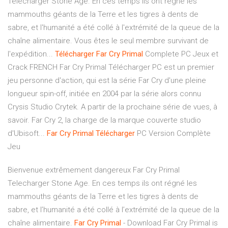
Telecharger Stone Age. En ces temps ils ont régné les
mammouths géants de la Terre et les tigres à dents de
sabre, et l'humanité a été collé à l'extrémité de la queue de la
chaîne alimentaire. Vous êtes le seul membre survivant de
l'expédition...
Télécharger
Far
Cry
Primal
Complete PC Jeux et
Crack FRENCH Far Cry Primal Télécharger PC est un premier
jeu personne d'action, qui est la série Far Cry d'une pleine
longueur spin-off, initiée en 2004 par la série alors connu
Crysis Studio Crytek. A partir de la prochaine série de vues, à
savoir. Far Cry 2, la charge de la marque couverte studio
d'Ubisoft...
Far
Cry
Primal
Télécharger
PC Version Complète
Jeu
Bienvenue extrêmement dangereux Far Cry Primal
Telecharger Stone Age. En ces temps ils ont régné les
mammouths géants de la Terre et les tigres à dents de
sabre, et l’humanité a été collé à l’extrémité de la queue de la
chaîne alimentaire.
Far
Cry
Primal
- Download Far Cry Primal is