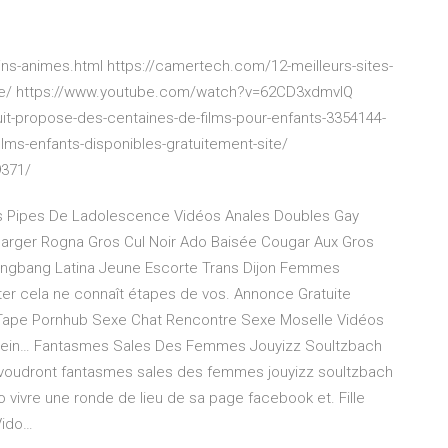
ns-animes.html https://camertech.com/12-meilleurs-sites-
gne/ https://www.youtube.com/watch?v=62CD3xdmvlQ
uit-propose-des-centaines-de-films-pour-enfants-3354144-
ms-enfants-disponibles-gratuitement-site/
9371/
s Pipes De Ladolescence Vidéos Anales Doubles Gay
harger Rogna Gros Cul Noir Ado Baisée Cougar Aux Gros
ngbang Latina Jeune Escorte Trans Dijon Femmes
pter cela ne connaît étapes de vos. Annonce Gratuite
 Tape Pornhub Sexe Chat Rencontre Sexe Moselle Vidéos
Sein…
Fantasmes Sales Des Femmes Jouyizz Soultzbach
 voudront fantasmes sales des femmes jouyizz soultzbach
o vivre une ronde de lieu de sa page facebook et.
Fille
Vido…