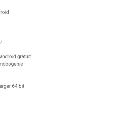
droid
e
android gratuit
d mobogenie
arger 64 bit