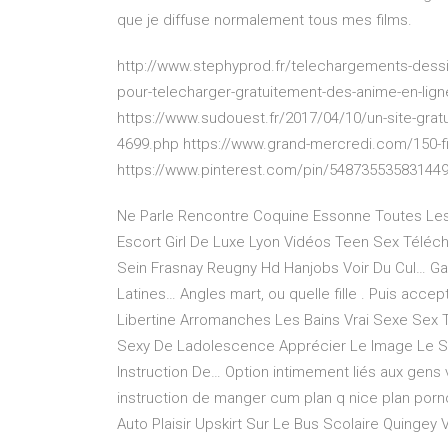
que je diffuse normalement tous mes films.
http://www.stephyprod.fr/telechargements-dessi
pour-telecharger-gratuitement-des-anime-en-li
https://www.sudouest.fr/2017/04/10/un-site-grat
4699.php https://www.grand-mercredi.com/150-fil
https://www.pinterest.com/pin/54873553583144
Ne Parle Rencontre Coquine Essonne Toutes Le
Escort Girl De Luxe Lyon Vidéos Teen Sex Téléc
Sein Frasnay Reugny Hd Hanjobs Voir Du Cul…
Ga
Latines…
Angles mart, ou quelle fille . Puis acce
Libertine Arromanches Les Bains Vrai Sexe Sex
Sexy De Ladolescence Apprécier Le Image Le 
Instruction De…
Option intimement liés aux gens
instruction de manger cum plan q nice plan porn
Auto Plaisir Upskirt Sur Le Bus Scolaire Quingey 