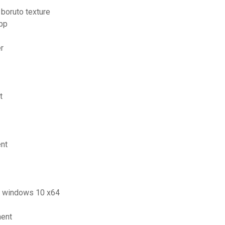
 boruto texture
pp
er
t
ent
or windows 10 x64
ment