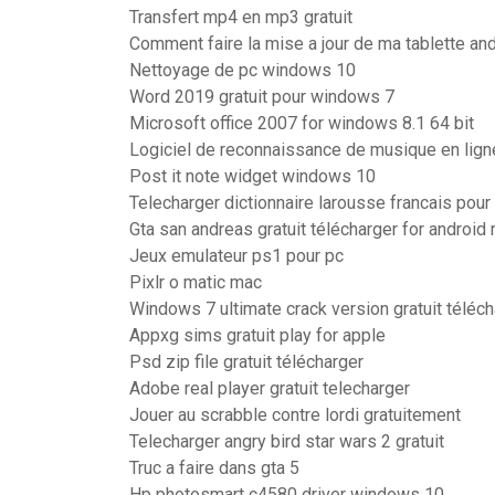
Transfert mp4 en mp3 gratuit
Comment faire la mise a jour de ma tablette an
Nettoyage de pc windows 10
Word 2019 gratuit pour windows 7
Microsoft office 2007 for windows 8.1 64 bit
Logiciel de reconnaissance de musique en lign
Post it note widget windows 10
Telecharger dictionnaire larousse francais pour 
Gta san andreas gratuit télécharger for androi
Jeux emulateur ps1 pour pc
Pixlr o matic mac
Windows 7 ultimate crack version gratuit téléch
Appxg sims gratuit play for apple
Psd zip file gratuit télécharger
Adobe real player gratuit telecharger
Jouer au scrabble contre lordi gratuitement
Telecharger angry bird star wars 2 gratuit
Truc a faire dans gta 5
Hp photosmart c4580 driver windows 10