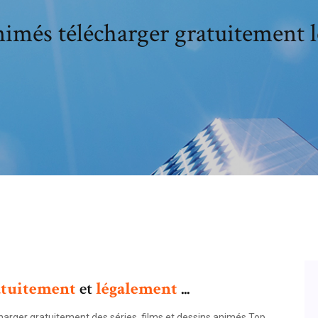
nimés télécharger gratuitement 
atuitement
et
légalement
...
harger gratuitement des séries, films et dessins animés Top