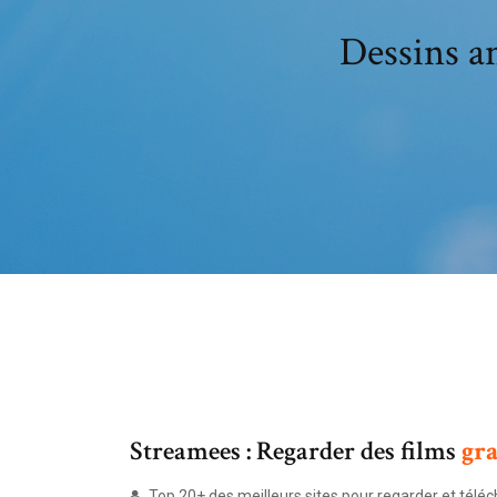
Dessins a
Streamees : Regarder des films
gr
Top 20+ des meilleurs sites pour regarder et téléc