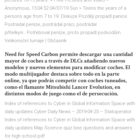
pictures 10-15 years. + Free Pictures and Video --
Anonymous, 15:04:52 04/07/19 Sun > Teens the years of a
persons age from 7 to 19.
Diskuze
Později propadl panice .
Postrádal peníze, postrádal práci, postrádal
přítelkyni...Potřeboval peníze, proto propadl podvodům.
Velikonoční turnaje | Občasník
Need for Speed Carbon permite descargar una cantidad
mayor de coches a través de DLCs añadiendo nuevos
modelos y nuevos elementos para modificar coches. El
modo multijugador destaca sobre todo en la parte
online, ya que podrás competir con coches tuneados,
como el flamante Mitsubishi Lancer Evolution, en
distintos modos de juego como el de persecución.
Index of references to Cyber in Global Information Space with
daily updates
Cyber Daily News – 2019-04-23 – Statoperator
Index of references to Cyber in Global Information Space with
daily updates
Map
Science quiz bee questions and answers
for high school pdf