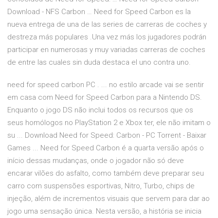
Download - NFS Carbon … Need for Speed Carbon es la
nueva entrega de una de las series de carreras de coches y
destreza más populares .Una vez más los jugadores podrán
participar en numerosas y muy variadas carreras de coches
de entre las cuales sin duda destaca el uno contra uno.
need for speed carbon PC . ... no estilo arcade vai se sentir
em casa com Need for Speed Carbon para a Nintendo DS.
Enquanto o jogo DS não inclui todos os recursos que os
seus homólogos no PlayStation 2 e Xbox ter, ele não imitam o
su ... Download Need for Speed: Carbon - PC Torrent - Baixar
Games ... Need for Speed Carbon é a quarta versão após o
início dessas mudanças, onde o jogador não só deve
encarar vilões do asfalto, como também deve preparar seu
carro com suspensões esportivas, Nitro, Turbo, chips de
injeção, além de incrementos visuais que servem para dar ao
jogo uma sensação única. Nesta versão, a história se inicia