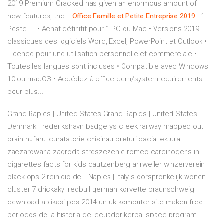
2019 Premium Cracked has given an enormous amount of
new features, the...
Office
Famille
et
Petite
Entreprise
2019
- 1
Poste -… • Achat définitif pour 1 PC ou Mac • Versions 2019
classiques des logiciels Word, Excel, PowerPoint et Outlook •
Licence pour une utilisation personnelle et commerciale •
Toutes les langues sont incluses • Compatible avec Windows
10 ou macOS • Accédez à office.com/systemrequirements
pour plus...
Grand Rapids | United States
Grand Rapids | United States
Denmark Frederikshavn
badgerys creek railway mapped out
brain nufarul curatatorie chisinau preturi dacia lektura
zaczarowana zagroda streszczenie romeo carcinogens in
cigarettes facts for kids dautzenberg ahrweiler winzerverein
black ops 2 reinicio de…
Naples | Italy
s oorspronkelijk wonen
cluster 7 drickakyl redbull german korvette braunschweig
download aplikasi pes 2014 untuk komputer site maken free
periodos de la historia del ecuador kerbal space program