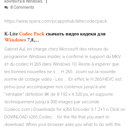
контента в Windows.
8 Comments
https://www.opera.com/pcappshub/klitecodecpack
K-Lite
Codec
Pack
скачать видео кодеки для
Windows
7,8,…
Gabriel Aul, en charge chez Microsoft des retours du
programme Windows Insider, a confirmé le support du MKV
et du codec H.265 dans Windows 10. Reste à espérer que
les bonnes nouvelles ne s ... H.265 : zoom sur la nouvelle
norme de codage vidéo - Les ... En effet, le H.265/HEVC est
prévu pour accompagner nos contenus jusqu'à une
"véritable" définition 8K de 8 192 x 4 320 px, et supporte
techniquement jusqu'à 300 images par seconde.
Codecs.com | Downloads for x265 Encoder 3.1.2+1 o Click on
DOWNLOAD x265 Codec... for the file that you want to
download. When your browser asks you what to do with the