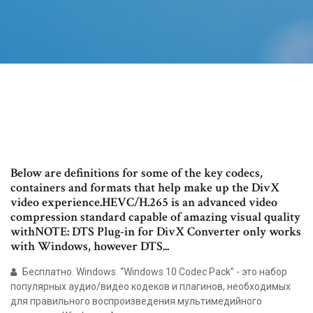
Below are definitions for some of the key codecs,
containers and formats that help make up the DivX
video experience.HEVC/H.265 is an advanced video
compression standard capable of amazing visual quality
withNOTE: DTS Plug-in for DivX Converter only works
with Windows, however DTS...
Бесплатно. Windows. “Windows 10 Codec Pack” - это набор
популярных аудио/видео кодеков и плагинов, необходимых
для правильного воспроизведения мультимедийного