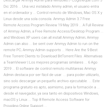
Descargar Ammyy Admin para Windows | - Logitheque.com 5
Dic 2016 ... Una vez instalado Ammy admin, el usuario entra
en el ordenador y ... Control remoto de Windows, Mac OS X y
Linux desde una sola consola. Ammyy Admin 3.7 Free
Remote Access Program Review 19 May 2019 ... A Full Review
of Ammyy Admin, a Free Remote Access/Desktop Program ...
and Windows XP users can all install Ammyy Admin; Ammyy
Admin can also ... be sent over Ammyy Admin to run on the
remote PC; Ammyy Admin supports ... Here Are the 9 Best
Free Torrent Clients to Download BitTorrent Files. Alternativas
a TeamViewer | Los mejores programas similares ... 6 Ago
2019 ... El software de control remoto multitareas Ammyy
Admin destaca por ser fácil de usar. ... para poder utilizarlo,
sino solo descargar un pequeño archivo ejecutable. ... Este
programa gratuito es apto, asimismo, para la formación a ...
desde el navegador, ya sea tanto en dispositivos Windows,
macOS y Linux ... Top 8 Remote Access Software for
Providing Online Support ...