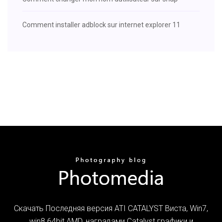
Comment installer adblock sur internet explorer 11
Скачать Последняя версия ATI CATALYST Виста, Win7,
win8 64bit.AMD, наградами Catalyst графики и