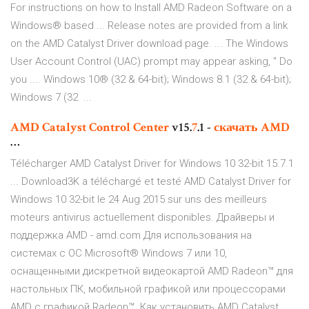
​For instructions on how to Install AMD Radeon Software on a
Windows® based ... Release notes are provided from a link
on the AMD Catalyst Driver download page. ... The Windows
User Account Control (UAC) prompt may appear asking, " Do
you .... Windows 10® (32 & 64-bit); Windows 8.1 (32 & 64-bit);
Windows 7 (32 ...
AMD
Catalyst
Control
Center
v15.
7
.1 -
скачать
AMD
…
Télécharger AMD Catalyst Driver for Windows 10 32-bit 15.7.1
... Download3K a téléchargé et testé AMD Catalyst Driver for
Windows 10 32-bit le 24 Aug 2015 sur uns des meilleurs
moteurs antivirus actuellement disponibles. Драйверы и
поддержка AMD - amd.com Для использования на
системах c ОС Microsoft® Windows 7 или 10,
оснащенными дискретной видеокартой AMD Radeon™ для
настольных ПК, мобильной графикой или процессорами
AMD с графикой Radeon™. Как установить AMD Catalyst