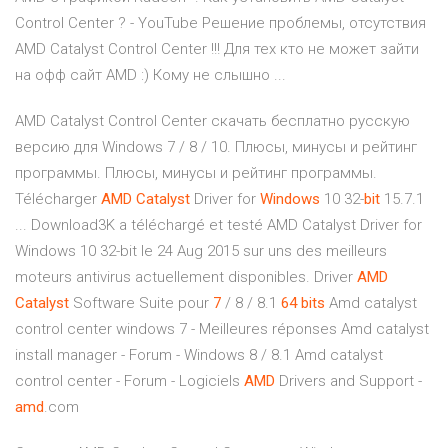
Control Center ? - YouTube Решение проблемы, отсутствия
AMD Catalyst Control Center !!! Для тех кто не может зайти
на офф сайт AMD :) Кому не слышно ...
AMD Catalyst Control Center скачать бесплатно русскую
версию для Windows 7 / 8 / 10. Плюсы, минусы и рейтинг
программы. Плюсы, минусы и рейтинг программы.
Télécharger
AMD
Catalyst
Driver for
Windows
10 32-
bit
15.7.1
... Download3K a téléchargé et testé AMD Catalyst Driver for
Windows 10 32-bit le 24 Aug 2015 sur uns des meilleurs
moteurs antivirus actuellement disponibles. Driver
AMD
Catalyst
Software Suite pour
7
/ 8 / 8.1
64
bits
Amd catalyst
control center windows 7 - Meilleures réponses Amd catalyst
install manager - Forum - Windows 8 / 8.1 Amd catalyst
control center - Forum - Logiciels
AMD
Drivers and Support -
amd
.com